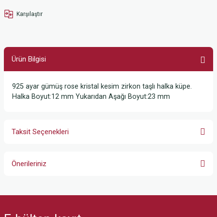
Karşılaştır
Ürün Bilgisi
925 ayar gümüş rose kristal kesim zirkon taşlı halka küpe.
Halka Boyut:12 mm Yukarıdan Aşağı Boyut:23 mm
Taksit Seçenekleri
Önerileriniz
Bu ürünün fiyat bilgisi, resim, ürün açıklamalarında ve diğer konularda
yetersiz gördüğünüz noktaları öneri formunu kullanarak tarafımıza
iletebilirsiniz.