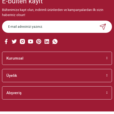
E-bülten
kayıt
Görüş ve önerileriniz için teşekkür ederiz.
Bültenimize kayıt olun, indirimli ürünlerden ve kampanyalardan ilk sizin
Ürün resmi kalitesiz, bozuk veya görüntülenemiyor.
haberiniz olsun!
Ürün açıklamasında eksik bilgiler bulunuyor.
Ürün bilgilerinde hatalar bulunuyor.
Ürün fiyatı diğer sitelerden daha pahalı.
Bu ürüne benzer farklı alternatifler olmalı.
Kurumsal
Üyelik
Gönder
Alışveriş