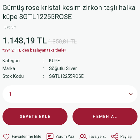
Gümüş rose kristal kesim zirkon taşlı halka
küpe SGTL12255ROSE
0 yorum
1.148,19 TL
1.350,81 TL
*394,21 TL den başlayan taksitlerle!!
Kategori
KÜPE
Marka
Söğütlü Silver
Stok Kodu
SGTL12255ROSE
SEPETE EKLE
HEMEN AL
Yorum Yaz
Tavsiye Et
Paylaş