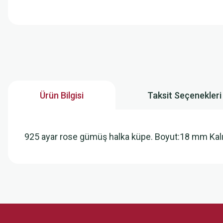
Ürün Bilgisi
Taksit Seçenekleri
925 ayar rose gümüş halka küpe. Boyut:18 mm Kalı
Bu ürünün fiyat bilgisi, resim, ürün açıklamalarında ve diğer konularda
Görüş ve önerileriniz için teşekkür ederiz.