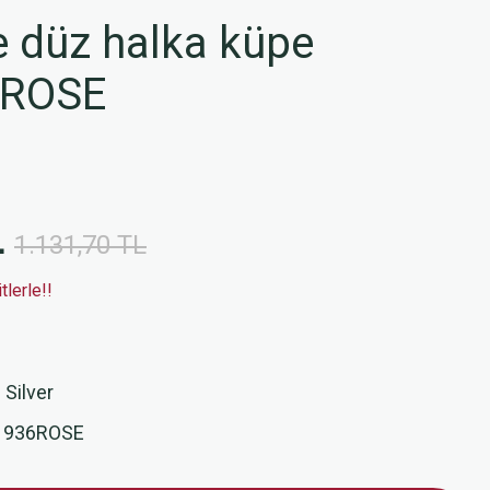
 düz halka küpe
6ROSE
L
1.131,70 TL
lerle!!
 Silver
1936ROSE