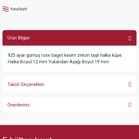
Karşılaştır
Ürün Bilgisi
925 ayar gümüş rose baget kesim zirkon taşlı halka küpe.
Halka Boyut:12 mm Yukarıdan Aşağı Boyut:19 mm
Taksit Seçenekleri
Önerileriniz
Bu ürünün fiyat bilgisi, resim, ürün açıklamalarında ve diğer konularda
yetersiz gördüğünüz noktaları öneri formunu kullanarak tarafımıza
iletebilirsiniz.