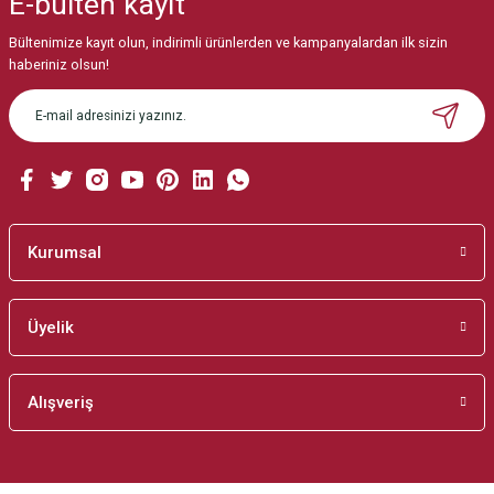
E-bülten
kayıt
Görüş ve önerileriniz için teşekkür ederiz.
Bültenimize kayıt olun, indirimli ürünlerden ve kampanyalardan ilk sizin
Ürün resmi kalitesiz, bozuk veya görüntülenemiyor.
haberiniz olsun!
Ürün açıklamasında eksik bilgiler bulunuyor.
Ürün bilgilerinde hatalar bulunuyor.
Ürün fiyatı diğer sitelerden daha pahalı.
Bu ürüne benzer farklı alternatifler olmalı.
Kurumsal
Üyelik
Gönder
Alışveriş