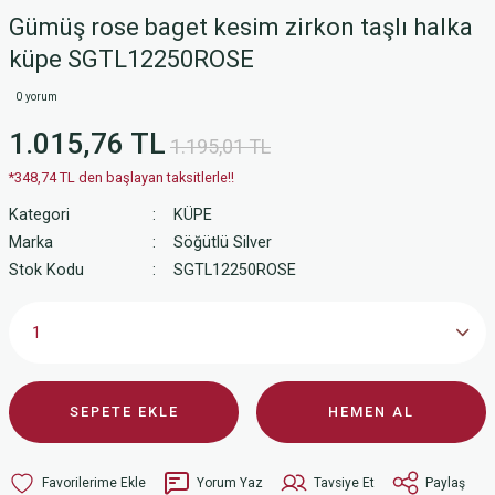
Gümüş rose baget kesim zirkon taşlı halka
küpe SGTL12250ROSE
0 yorum
1.015,76 TL
1.195,01 TL
*348,74 TL den başlayan taksitlerle!!
Kategori
KÜPE
Marka
Söğütlü Silver
Stok Kodu
SGTL12250ROSE
SEPETE EKLE
HEMEN AL
Yorum Yaz
Tavsiye Et
Paylaş