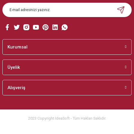
Ürün açıklamasında eksik bilgiler bulunuyor.
Ürün bilgilerinde hatalar bulunuyor.
Ürün fiyatı diğer sitelerden daha pahalı.
Bu ürüne benzer farklı alternatifler olmalı.
Kurumsal
Üyelik
Gönder
Alışveriş
2023 Copyright IdeaSoft - Tüm Hakları Saklıdır.