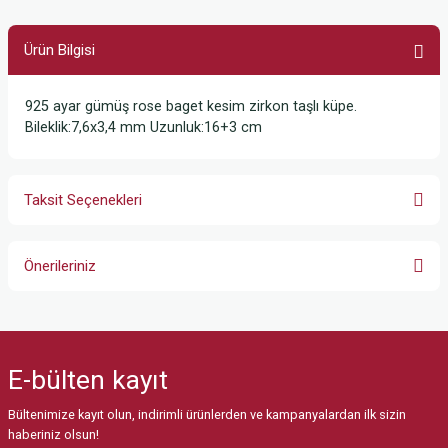
Ürün Bilgisi
925 ayar gümüş rose baget kesim zirkon taşlı küpe.
Bileklik:7,6x3,4 mm Uzunluk:16+3 cm
Taksit Seçenekleri
Önerileriniz
Bu ürünün fiyat bilgisi, resim, ürün açıklamalarında ve diğer konularda
yetersiz gördüğünüz noktaları öneri formunu kullanarak tarafımıza
iletebilirsiniz.
E-bülten
kayıt
Görüş ve önerileriniz için teşekkür ederiz.
Bültenimize kayıt olun, indirimli ürünlerden ve kampanyalardan ilk sizin
Ürün resmi kalitesiz, bozuk veya görüntülenemiyor.
haberiniz olsun!