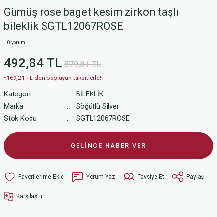
Gümüş rose baget kesim zirkon taşlı
bileklik SGTL12067ROSE
0 yorum
492,84 TL
579,81 TL
*169,21 TL den başlayan taksitlerle!!
Kategori
BİLEKLİK
Marka
Söğütlü Silver
Stok Kodu
SGTL12067ROSE
GELİNCE HABER VER
Yorum Yaz
Tavsiye Et
Paylaş
Karşılaştır