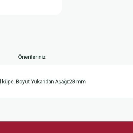
Önerileriniz
end küpe. Boyut Yukarıdan Aşağı:28 mm
 yetersiz gördüğünüz noktaları öneri formunu kullanarak tarafımıza iletebilirsini