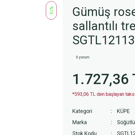
Gümüş rose
%15
sallantılı t
SGTL1211
0 yorum
1.727,36 
*593,06 TL den başlayan taksit
Kategori
KÜPE
Marka
Söğütlü
Stok Kodu
SGTL1