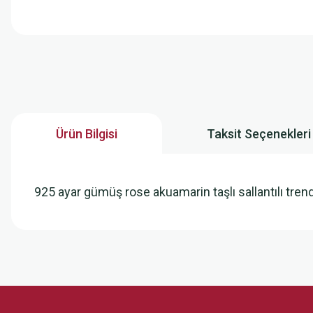
Ürün Bilgisi
Taksit Seçenekleri
925 ayar gümüş rose akuamarin taşlı sallantılı tr
Bu ürünün fiyat bilgisi, resim, ürün açıklamalarında ve diğer konularda
Görüş ve önerileriniz için teşekkür ederiz.