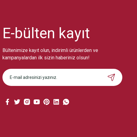
Ürün resmi kalitesiz, bozuk veya görüntülenemiyor.
Ürün açıklamasında eksik bilgiler bulunuyor.
Ürün bilgilerinde hatalar bulunuyor.
Ürün fiyatı diğer sitelerden daha pahalı.
E-bülten
kayıt
Bu ürüne benzer farklı alternatifler olmalı.
Bültenimize kayıt olun, indirimli ürünlerden ve
kampanyalardan ilk sizin haberiniz olsun!