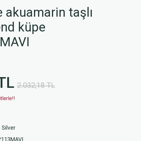
 akuamarin taşlı
rend küpe
3MAVI
TL
2.032,18 TL
lerle!!
 Silver
2113MAVI