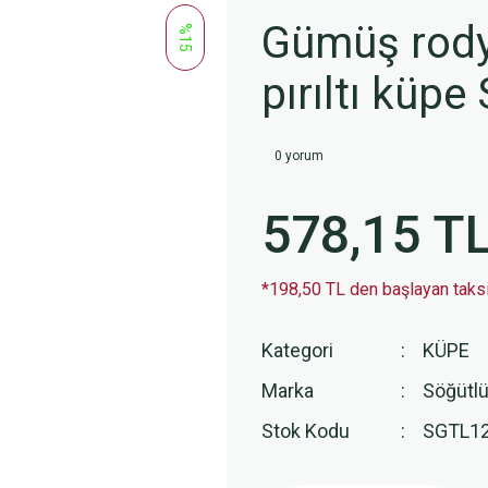
Gümüş rodyu
%15
pırıltı kü
0 yorum
578,15 T
*198,50 TL den başlayan taksit
Kategori
KÜPE
Marka
Söğütlü
Stok Kodu
SGTL1