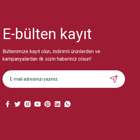
Ürün resmi kalitesiz, bozuk veya görüntülenemiyor.
Ürün açıklamasında eksik bilgiler bulunuyor.
Ürün bilgilerinde hatalar bulunuyor.
Ürün fiyatı diğer sitelerden daha pahalı.
E-bülten
kayıt
Bu ürüne benzer farklı alternatifler olmalı.
Bültenimize kayıt olun, indirimli ürünlerden ve
kampanyalardan ilk sizin haberiniz olsun!