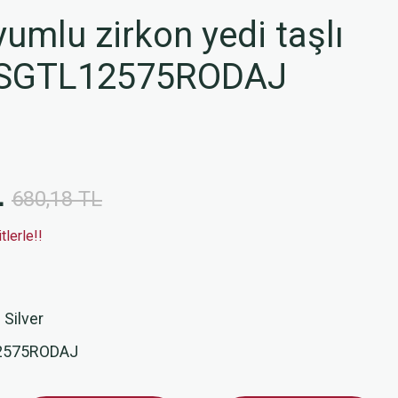
mlu zirkon yedi taşlı
pe SGTL12575RODAJ
L
680,18 TL
lerle!!
 Silver
2575RODAJ