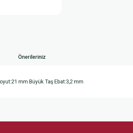
Önerileriniz
. Boyut:21 mm Büyük Taş Ebat:3,2 mm
 yetersiz gördüğünüz noktaları öneri formunu kullanarak tarafımıza iletebilirsini