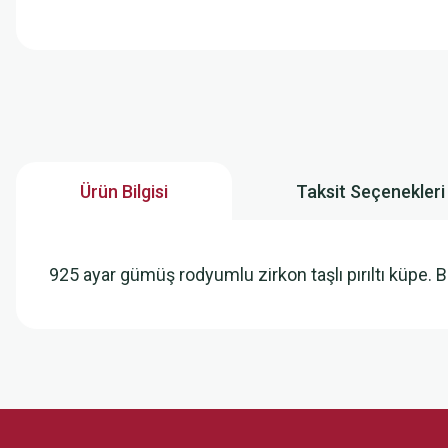
Ürün Bilgisi
Taksit Seçenekleri
925 ayar gümüş rodyumlu zirkon taşlı pırıltı küpe
Bu ürünün fiyat bilgisi, resim, ürün açıklamalarında ve diğer konularda
Görüş ve önerileriniz için teşekkür ederiz.