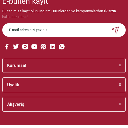
E-bülten
kayıt
Görüş ve önerileriniz için teşekkür ederiz.
Bültenimize kayıt olun, indirimli ürünlerden ve kampanyalardan ilk sizin
Ürün resmi kalitesiz, bozuk veya görüntülenemiyor.
haberiniz olsun!
Ürün açıklamasında eksik bilgiler bulunuyor.
Ürün bilgilerinde hatalar bulunuyor.
Ürün fiyatı diğer sitelerden daha pahalı.
Bu ürüne benzer farklı alternatifler olmalı.
Kurumsal
Üyelik
Gönder
Alışveriş