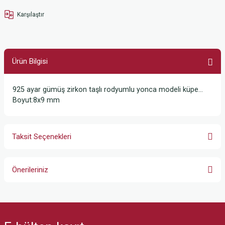
Karşılaştır
Ürün Bilgisi
925 ayar gümüş zirkon taşlı rodyumlu yonca modeli küpe…
Boyut:8x9 mm
Taksit Seçenekleri
Önerileriniz
Bu ürünün fiyat bilgisi, resim, ürün açıklamalarında ve diğer konularda
yetersiz gördüğünüz noktaları öneri formunu kullanarak tarafımıza
iletebilirsiniz.