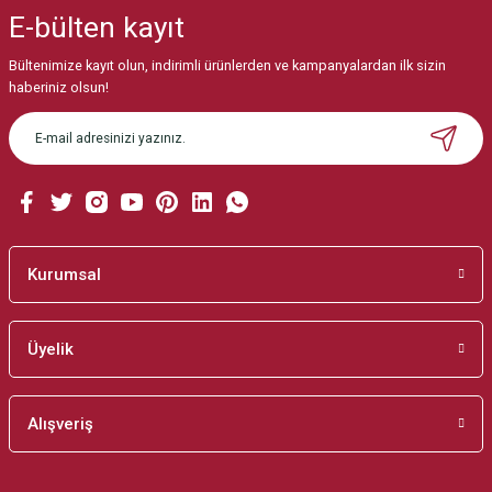
iletebilirsiniz.
E-bülten
kayıt
Görüş ve önerileriniz için teşekkür ederiz.
Bültenimize kayıt olun, indirimli ürünlerden ve kampanyalardan ilk sizin
Ürün resmi kalitesiz, bozuk veya görüntülenemiyor.
haberiniz olsun!
Ürün açıklamasında eksik bilgiler bulunuyor.
Ürün bilgilerinde hatalar bulunuyor.
Ürün fiyatı diğer sitelerden daha pahalı.
Bu ürüne benzer farklı alternatifler olmalı.
Kurumsal
Üyelik
Gönder
Alışveriş