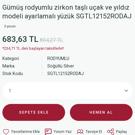
Gümüş rodyumlu zirkon taşlı uçak ve yıldız
modeli ayarlamalı yüzük SGTL12152RODAJ
0 yorum
683,63 TL
804,27 TL
*234,71 TL den başlayan taksitlerle!!
Kategori
RODYUMLU
Marka
Söğütlü Silver
Stok Kodu
SGTL12152RODAJ
SEPETE EKLE
HEMEN AL
Yorum Yaz
Tavsiye Et
Paylaş