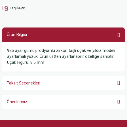
Karşılaştır
Ürün Bilgisi
925 ayar gümüş rodyumlu zirkon taşlı uçak ve yıldız modeli
ayarlamalı yüzük. Ürün üstten ayarlanabilir özelliğe sahiptir.
Uçak Figürü: 8.5 mm
Taksit Seçenekleri
Önerileriniz
Bu ürünün fiyat bilgisi, resim, ürün açıklamalarında ve diğer konularda
yetersiz gördüğünüz noktaları öneri formunu kullanarak tarafımıza