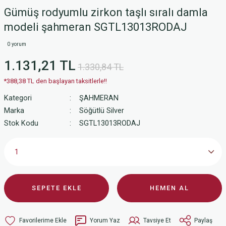
Gümüş rodyumlu zirkon taşlı sıralı damla
modeli şahmeran SGTL13013RODAJ
0 yorum
1.131,21 TL
1.330,84 TL
*388,38 TL den başlayan taksitlerle!!
Kategori
ŞAHMERAN
Marka
Söğütlü Silver
Stok Kodu
SGTL13013RODAJ
SEPETE EKLE
HEMEN AL
Yorum Yaz
Tavsiye Et
Paylaş