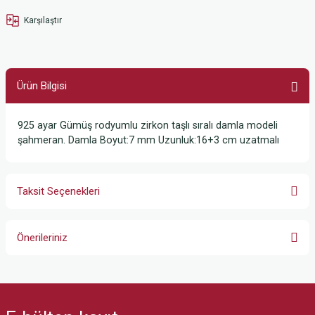
Karşılaştır
Ürün Bilgisi
925 ayar Gümüş rodyumlu zirkon taşlı sıralı damla modeli
şahmeran. Damla Boyut:7 mm Uzunluk:16+3 cm uzatmalı
Taksit Seçenekleri
Önerileriniz
Bu ürünün fiyat bilgisi, resim, ürün açıklamalarında ve diğer konularda
yetersiz gördüğünüz noktaları öneri formunu kullanarak tarafımıza
iletebilirsiniz.