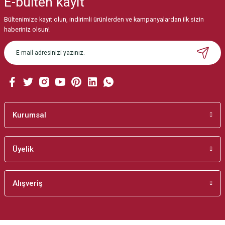
E-bülten
kayıt
Görüş ve önerileriniz için teşekkür ederiz.
Bültenimize kayıt olun, indirimli ürünlerden ve kampanyalardan ilk sizin
Ürün resmi kalitesiz, bozuk veya görüntülenemiyor.
haberiniz olsun!
Ürün açıklamasında eksik bilgiler bulunuyor.
Ürün bilgilerinde hatalar bulunuyor.
Ürün fiyatı diğer sitelerden daha pahalı.
Bu ürüne benzer farklı alternatifler olmalı.
Kurumsal
Üyelik
Gönder
Alışveriş