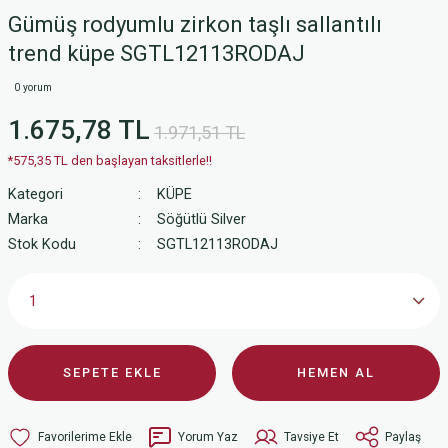
Gümüş rodyumlu zirkon taşlı sallantılı
trend küpe SGTL12113RODAJ
0 yorum
1.675,78 TL
1.971,51 TL
*575,35 TL den başlayan taksitlerle!!
Kategori
KÜPE
Marka
Söğütlü Silver
Stok Kodu
SGTL12113RODAJ
SEPETE EKLE
HEMEN AL
Yorum Yaz
Tavsiye Et
Paylaş