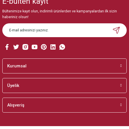
E-bülten
kayıt
Görüş ve önerileriniz için teşekkür ederiz.
Bültenimize kayıt olun, indirimli ürünlerden ve kampanyalardan ilk sizin
Ürün resmi kalitesiz, bozuk veya görüntülenemiyor.
haberiniz olsun!
Ürün açıklamasında eksik bilgiler bulunuyor.
Ürün bilgilerinde hatalar bulunuyor.
Ürün fiyatı diğer sitelerden daha pahalı.
Bu ürüne benzer farklı alternatifler olmalı.
Kurumsal
Üyelik
Gönder
Alışveriş