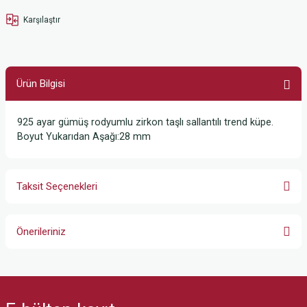
Karşılaştır
Ürün Bilgisi
925 ayar gümüş rodyumlu zirkon taşlı sallantılı trend küpe.
Boyut Yukarıdan Aşağı:28 mm
Taksit Seçenekleri
Önerileriniz
Bu ürünün fiyat bilgisi, resim, ürün açıklamalarında ve diğer konularda
yetersiz gördüğünüz noktaları öneri formunu kullanarak tarafımıza
iletebilirsiniz.