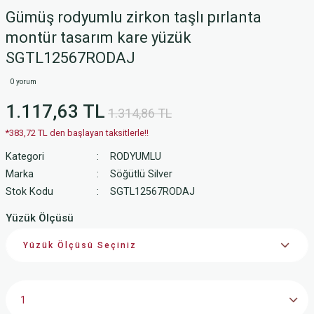
Gümüş rodyumlu zirkon taşlı pırlanta
montür tasarım kare yüzük
SGTL12567RODAJ
0 yorum
1.117,63 TL
1.314,86 TL
*383,72 TL den başlayan taksitlerle!!
Kategori
RODYUMLU
Marka
Söğütlü Silver
Stok Kodu
SGTL12567RODAJ
Yüzük Ölçüsü