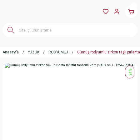
Anasayfa
YÜZÜK
RODYUMLU
Gümüş rodyumlu zirkon taşlı pırla
%15