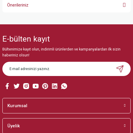
Önerileriniz
Bu ürünün fiyat bilgisi, resim, ürün açıklamalarında ve diğer konularda
yetersiz gördüğünüz noktaları öneri formunu kullanarak tarafımıza
iletebilirsiniz.
E-bülten
kayıt
Görüş ve önerileriniz için teşekkür ederiz.
Bültenimize kayıt olun, indirimli ürünlerden ve kampanyalardan ilk sizin
Ürün resmi kalitesiz, bozuk veya görüntülenemiyor.
haberiniz olsun!
Ürün açıklamasında eksik bilgiler bulunuyor.
Ürün bilgilerinde hatalar bulunuyor.
Ürün fiyatı diğer sitelerden daha pahalı.
Bu ürüne benzer farklı alternatifler olmalı.
Kurumsal
Üyelik
Gönder