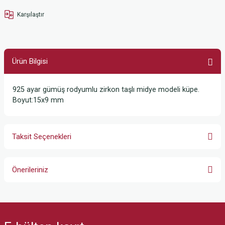
Karşılaştır
Ürün Bilgisi
925 ayar gümüş rodyumlu zirkon taşlı midye modeli küpe.
Boyut:15x9 mm
Taksit Seçenekleri
Önerileriniz
Bu ürünün fiyat bilgisi, resim, ürün açıklamalarında ve diğer konularda
yetersiz gördüğünüz noktaları öneri formunu kullanarak tarafımıza
iletebilirsiniz.