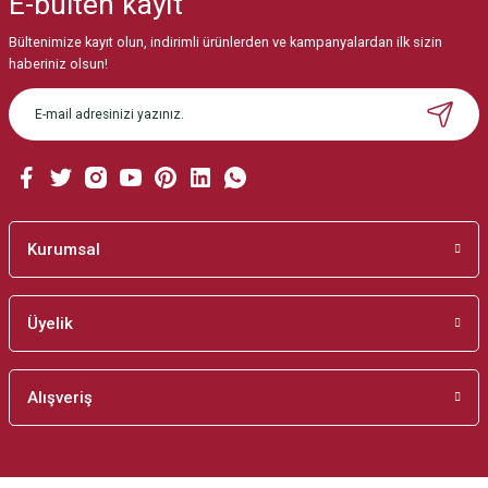
E-bülten
kayıt
Görüş ve önerileriniz için teşekkür ederiz.
Bültenimize kayıt olun, indirimli ürünlerden ve kampanyalardan ilk sizin
Ürün resmi kalitesiz, bozuk veya görüntülenemiyor.
haberiniz olsun!
Ürün açıklamasında eksik bilgiler bulunuyor.
Ürün bilgilerinde hatalar bulunuyor.
Ürün fiyatı diğer sitelerden daha pahalı.
Bu ürüne benzer farklı alternatifler olmalı.
Kurumsal
Üyelik
Gönder
Alışveriş