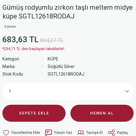
Gümüş rodyumlu zirkon taşlı meltem midye
küpe SGTL12618RODAJ
0 yorum
683,63 TL
804,27 TL
*234,71 TL den başlayan taksitlerle!!
Kategori
KÜPE
Marka
Söğütlü Silver
Stok Kodu
SGTL12618RODAJ
SEPETE EKLE
HEMEN AL
Yorum Yaz
Tavsiye Et
Paylaş