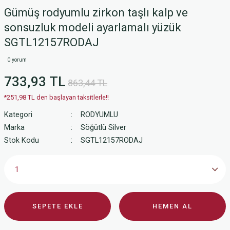
Gümüş rodyumlu zirkon taşlı kalp ve
sonsuzluk modeli ayarlamalı yüzük
SGTL12157RODAJ
0 yorum
733,93 TL
863,44 TL
*251,98 TL den başlayan taksitlerle!!
Kategori
RODYUMLU
Marka
Söğütlü Silver
Stok Kodu
SGTL12157RODAJ
SEPETE EKLE
HEMEN AL