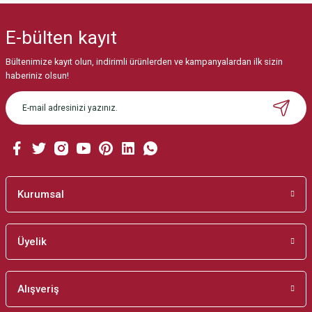
yetersiz gördüğünüz noktaları öneri formunu kullanarak tarafımıza
iletebilirsiniz.
E-bülten
kayıt
Görüş ve önerileriniz için teşekkür ederiz.
Bültenimize kayıt olun, indirimli ürünlerden ve kampanyalardan ilk sizin
Ürün resmi kalitesiz, bozuk veya görüntülenemiyor.
haberiniz olsun!
Ürün açıklamasında eksik bilgiler bulunuyor.
Ürün bilgilerinde hatalar bulunuyor.
Ürün fiyatı diğer sitelerden daha pahalı.
Bu ürüne benzer farklı alternatifler olmalı.
Kurumsal
Üyelik
Gönder
Alışveriş