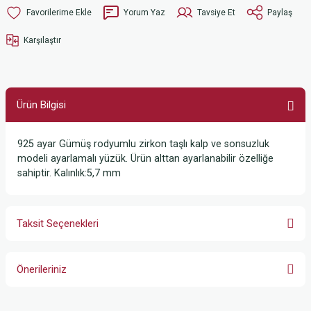
Yorum Yaz
Tavsiye Et
Paylaş
Karşılaştır
Ürün Bilgisi
925 ayar Gümüş rodyumlu zirkon taşlı kalp ve sonsuzluk
modeli ayarlamalı yüzük. Ürün alttan ayarlanabilir özelliğe
sahiptir. Kalınlık:5,7 mm
Taksit Seçenekleri
Önerileriniz
Bu ürünün fiyat bilgisi, resim, ürün açıklamalarında ve diğer konularda