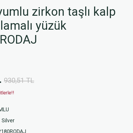
mlu zirkon taşlı kalp
lamalı yüzük
0RODAJ
L
930,51 TL
lerle!!
MLU
 Silver
2180RODAJ