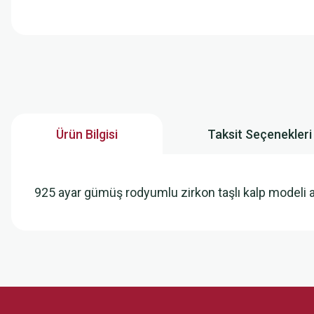
Ürün Bilgisi
Taksit Seçenekleri
925 ayar gümüş rodyumlu zirkon taşlı kalp modeli ay
Bu ürünün fiyat bilgisi, resim, ürün açıklamalarında ve diğer konularda
Görüş ve önerileriniz için teşekkür ederiz.