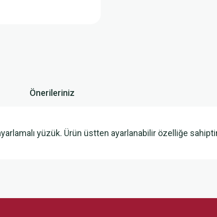
Önerileriniz
arlamalı yüzük. Ürün üstten ayarlanabilir özelliğe sahipt
 yetersiz gördüğünüz noktaları öneri formunu kullanarak tarafımıza iletebilirsini