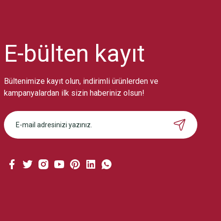
Ürün resmi kalitesiz, bozuk veya görüntülenemiyor.
Ürün açıklamasında eksik bilgiler bulunuyor.
Ürün bilgilerinde hatalar bulunuyor.
Ürün fiyatı diğer sitelerden daha pahalı.
E-bülten
kayıt
Bu ürüne benzer farklı alternatifler olmalı.
Bültenimize kayıt olun, indirimli ürünlerden ve
kampanyalardan ilk sizin haberiniz olsun!