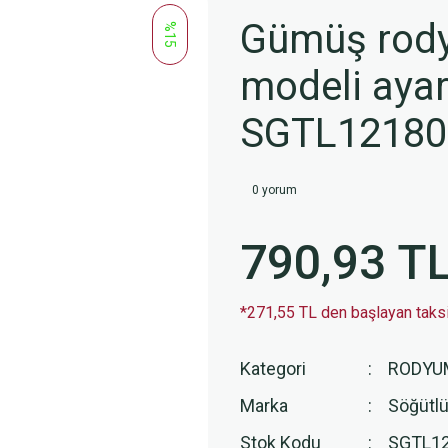
Gümüş rodyu
%15
modeli ayar
SGTL1218
0 yorum
790,93 T
*271,55 TL den başlayan taksit
Kategori
RODYU
Marka
Söğütlü
Stok Kodu
SGTL1