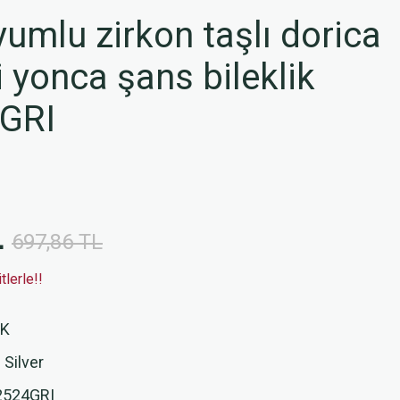
mlu zirkon taşlı dorica
li yonca şans bileklik
GRI
L
697,86 TL
lerle!!
İK
 Silver
2524GRI