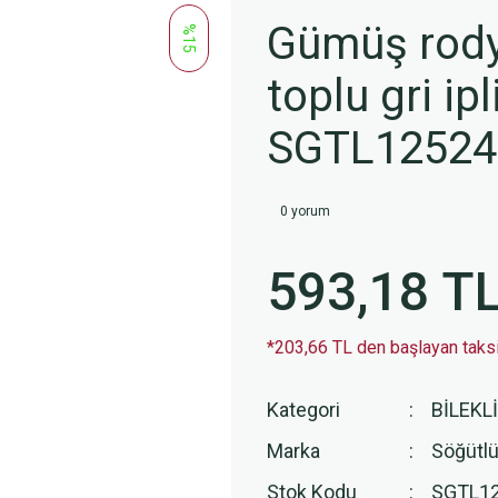
Gümüş rodyu
%15
toplu gri ip
SGTL12524
0 yorum
593,18 T
*203,66 TL den başlayan taksit
Kategori
BİLEKL
Marka
Söğütlü
Stok Kodu
SGTL1