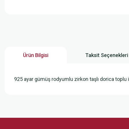
Ürün Bilgisi
Taksit Seçenekleri
925 ayar gümüş rodyumlu zirkon taşlı dorica toplu i
Bu ürünün fiyat bilgisi, resim, ürün açıklamalarında ve diğer konularda
Görüş ve önerileriniz için teşekkür ederiz.