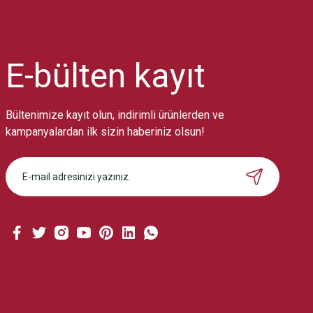
Ürün resmi kalitesiz, bozuk veya görüntülenemiyor.
Ürün açıklamasında eksik bilgiler bulunuyor.
Ürün bilgilerinde hatalar bulunuyor.
Ürün fiyatı diğer sitelerden daha pahalı.
E-bülten
kayıt
Bu ürüne benzer farklı alternatifler olmalı.
Bültenimize kayıt olun, indirimli ürünlerden ve
kampanyalardan ilk sizin haberiniz olsun!