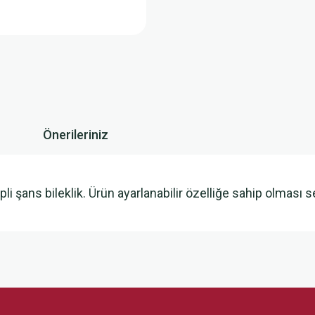
Önerileriniz
pli şans bileklik. Ürün ayarlanabilir özelliğe sahip olmas
 yetersiz gördüğünüz noktaları öneri formunu kullanarak tarafımıza iletebilirsini