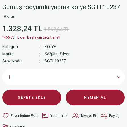
Gümüş rodyumlu yaprak kolye SGTL10237
0 yorum
1.328,24 TL
1.562,64 TL
*456,03 TL den başlayan taksitlerle!!
Kategori
KOLYE
Marka
Söğütlü Silver
Stok Kodu
SGTL10237
SEPETE EKLE
HEMEN AL
Yorum Yaz
Tavsiye Et
Paylaş
Karşılaştır