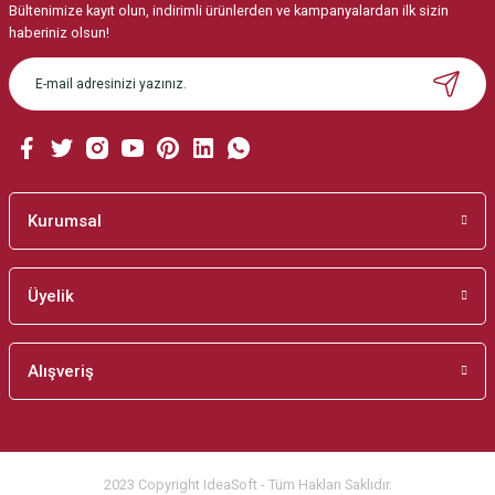
Bültenimize kayıt olun, indirimli ürünlerden ve kampanyalardan ilk sizin
Ürün resmi kalitesiz, bozuk veya görüntülenemiyor.
haberiniz olsun!
Ürün açıklamasında eksik bilgiler bulunuyor.
Ürün bilgilerinde hatalar bulunuyor.
Ürün fiyatı diğer sitelerden daha pahalı.
Bu ürüne benzer farklı alternatifler olmalı.
Kurumsal
Üyelik
Gönder
Alışveriş
2023 Copyright IdeaSoft - Tüm Hakları Saklıdır.