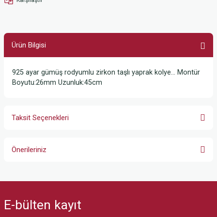
Ürün Bilgisi
925 ayar gümüş rodyumlu zirkon taşlı yaprak kolye… Montür
Boyutu:26mm Uzunluk:45cm
Taksit Seçenekleri
Önerileriniz
Bu ürünün fiyat bilgisi, resim, ürün açıklamalarında ve diğer konularda
yetersiz gördüğünüz noktaları öneri formunu kullanarak tarafımıza
iletebilirsiniz.
E-bülten
kayıt
Görüş ve önerileriniz için teşekkür ederiz.