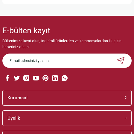
Bu ürünün fiyat bilgisi, resim, ürün açıklamalarında ve diğer konularda
yetersiz gördüğünüz noktaları öneri formunu kullanarak tarafımıza
iletebilirsiniz.
E-bülten
kayıt
Görüş ve önerileriniz için teşekkür ederiz.
Bültenimize kayıt olun, indirimli ürünlerden ve kampanyalardan ilk sizin
Ürün resmi kalitesiz, bozuk veya görüntülenemiyor.
haberiniz olsun!
Ürün açıklamasında eksik bilgiler bulunuyor.
Ürün bilgilerinde hatalar bulunuyor.
Ürün fiyatı diğer sitelerden daha pahalı.
Bu ürüne benzer farklı alternatifler olmalı.
Kurumsal
Üyelik
Gönder