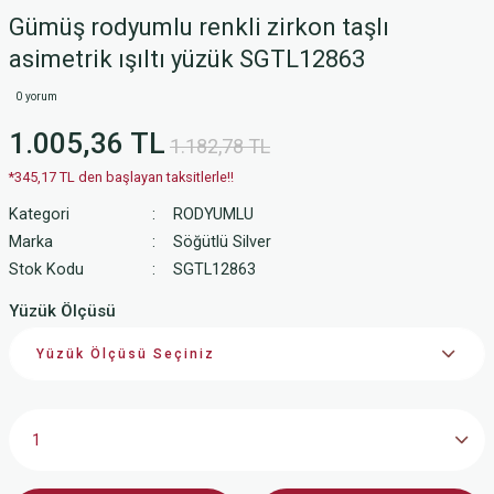
Gümüş rodyumlu renkli zirkon taşlı
asimetrik ışıltı yüzük SGTL12863
0 yorum
1.005,36 TL
1.182,78 TL
*345,17 TL den başlayan taksitlerle!!
Kategori
RODYUMLU
Marka
Söğütlü Silver
Stok Kodu
SGTL12863
Yüzük Ölçüsü