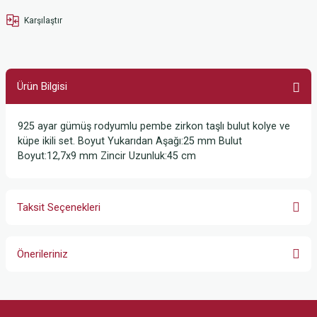
Karşılaştır
Ürün Bilgisi
925 ayar gümüş rodyumlu pembe zirkon taşlı bulut kolye ve
küpe ikili set. Boyut Yukarıdan Aşağı:25 mm Bulut
Boyut:12,7x9 mm Zincir Uzunluk:45 cm
Taksit Seçenekleri
Önerileriniz
Bu ürünün fiyat bilgisi, resim, ürün açıklamalarında ve diğer konularda
yetersiz gördüğünüz noktaları öneri formunu kullanarak tarafımıza