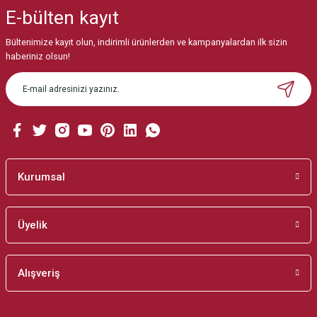
iletebilirsiniz.
E-bülten
kayıt
Görüş ve önerileriniz için teşekkür ederiz.
Bültenimize kayıt olun, indirimli ürünlerden ve kampanyalardan ilk sizin
Ürün resmi kalitesiz, bozuk veya görüntülenemiyor.
haberiniz olsun!
Ürün açıklamasında eksik bilgiler bulunuyor.
Ürün bilgilerinde hatalar bulunuyor.
Ürün fiyatı diğer sitelerden daha pahalı.
Bu ürüne benzer farklı alternatifler olmalı.
Kurumsal
Üyelik
Gönder
Alışveriş