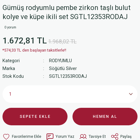
Gümüş rodyumlu pembe zirkon taşlı bulut
kolye ve küpe ikili set SGTL12353RODAJ
0 yorum
1.672,81 TL
1.968,02 TL
*574,33 TL den başlayan taksitlerle!!
Kategori
RODYUMLU
Marka
Söğütlü Silver
Stok Kodu
SGTL12353RODAJ
SEPETE EKLE
HEMEN AL
Yorum Yaz
Tavsiye Et
Paylaş