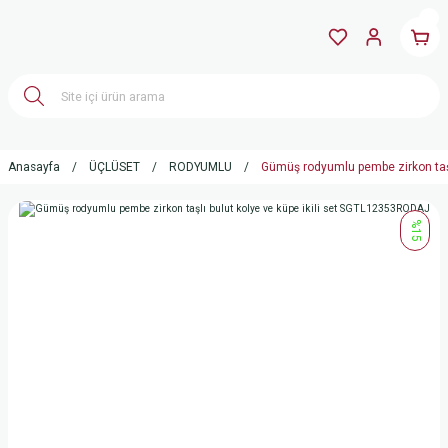
Anasayfa
ÜÇLÜSET
RODYUMLU
Gümüş rodyumlu pembe zirkon taşl
%15