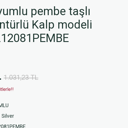
umlu pembe taşlı
ntürlü Kalp modeli
L12081PEMBE
L
1.031,23 TL
lerle!!
MLU
 Silver
2081PEMBE