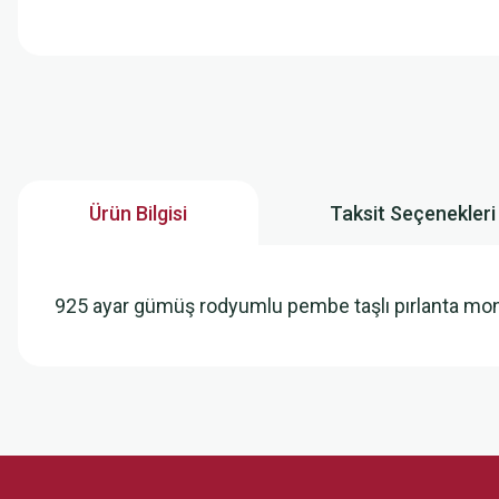
Ürün Bilgisi
Taksit Seçenekleri
925 ayar gümüş rodyumlu pembe taşlı pırlanta mo
Bu ürünün fiyat bilgisi, resim, ürün açıklamalarında ve diğer konularda
Görüş ve önerileriniz için teşekkür ederiz.