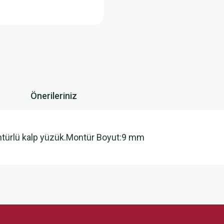
Önerileriniz
ntürlü kalp yüzük.Montür Boyut:9 mm
 yetersiz gördüğünüz noktaları öneri formunu kullanarak tarafımıza iletebilirsini