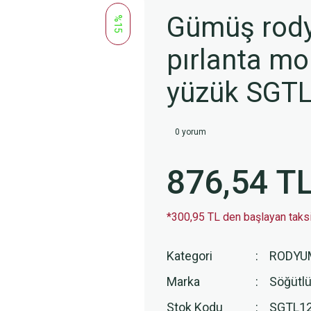
Gümüş rody
%15
pırlanta mo
yüzük SGT
0 yorum
876,54 T
*300,95 TL den başlayan taksit
Kategori
RODYU
Marka
Söğütlü
Stok Kodu
SGTL1