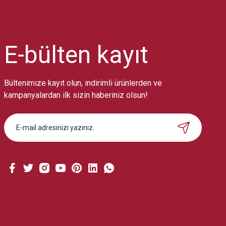
Ürün resmi kalitesiz, bozuk veya görüntülenemiyor.
Ürün açıklamasında eksik bilgiler bulunuyor.
Ürün bilgilerinde hatalar bulunuyor.
Ürün fiyatı diğer sitelerden daha pahalı.
E-bülten
kayıt
Bu ürüne benzer farklı alternatifler olmalı.
Bültenimize kayıt olun, indirimli ürünlerden ve
kampanyalardan ilk sizin haberiniz olsun!