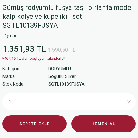
Gümüş rodyumlu fuşya taşlı pırlanta modeli
kalp kolye ve küpe ikili set
SGTL10139FUSYA
0 yorum
1.351,93 TL
1.590,50 TL
*464,16 TL den başlayan taksitlerle!!
Kategori
RODYUMLU
Marka
Söğütlü Silver
Stok Kodu
SGTL10139FUSYA
SEPETE EKLE
HEMEN AL