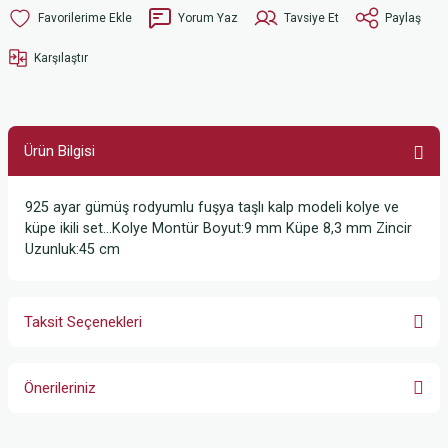
Yorum Yaz
Tavsiye Et
Paylaş
Karşılaştır
Ürün Bilgisi
925 ayar gümüş rodyumlu fuşya taşlı kalp modeli kolye ve
küpe ikili set…Kolye Montür Boyut:9 mm Küpe 8,3 mm Zincir
Uzunluk:45 cm
Taksit Seçenekleri
Önerileriniz
Bu ürünün fiyat bilgisi, resim, ürün açıklamalarında ve diğer konularda