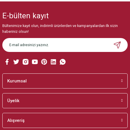
yetersiz gördüğünüz noktaları öneri formunu kullanarak tarafımıza
iletebilirsiniz.
E-bülten
kayıt
Görüş ve önerileriniz için teşekkür ederiz.
Bültenimize kayıt olun, indirimli ürünlerden ve kampanyalardan ilk sizin
Ürün resmi kalitesiz, bozuk veya görüntülenemiyor.
haberiniz olsun!
Ürün açıklamasında eksik bilgiler bulunuyor.
Ürün bilgilerinde hatalar bulunuyor.
Ürün fiyatı diğer sitelerden daha pahalı.
Bu ürüne benzer farklı alternatifler olmalı.
Kurumsal
Üyelik
Gönder
Alışveriş