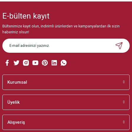
yetersiz gördüğünüz noktaları öneri formunu kullanarak tarafımıza
iletebilirsiniz.
E-bülten
kayıt
Görüş ve önerileriniz için teşekkür ederiz.
Bültenimize kayıt olun, indirimli ürünlerden ve kampanyalardan ilk sizin
Ürün resmi kalitesiz, bozuk veya görüntülenemiyor.
haberiniz olsun!
Ürün açıklamasında eksik bilgiler bulunuyor.
Ürün bilgilerinde hatalar bulunuyor.
Ürün fiyatı diğer sitelerden daha pahalı.
Bu ürüne benzer farklı alternatifler olmalı.
Kurumsal
Üyelik
Gönder
Alışveriş