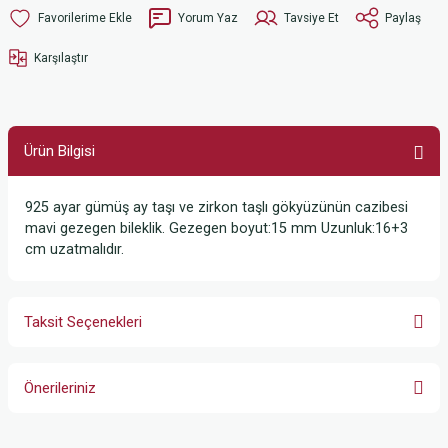
Yorum Yaz
Tavsiye Et
Paylaş
Karşılaştır
Ürün Bilgisi
925 ayar gümüş ay taşı ve zirkon taşlı gökyüzünün cazibesi
mavi gezegen bileklik. Gezegen boyut:15 mm Uzunluk:16+3
cm uzatmalıdır.
Taksit Seçenekleri
Önerileriniz
Bu ürünün fiyat bilgisi, resim, ürün açıklamalarında ve diğer konularda