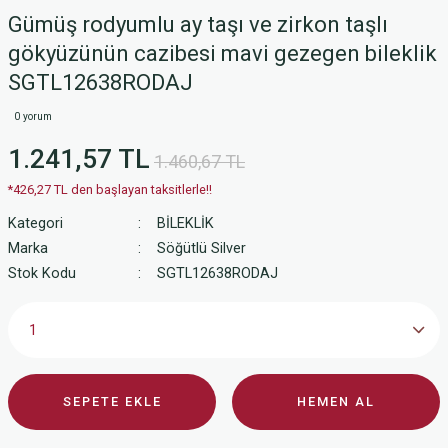
Gümüş rodyumlu ay taşı ve zirkon taşlı
gökyüzünün cazibesi mavi gezegen bileklik
SGTL12638RODAJ
0 yorum
1.241,57 TL
1.460,67 TL
*426,27 TL den başlayan taksitlerle!!
Kategori
BİLEKLİK
Marka
Söğütlü Silver
Stok Kodu
SGTL12638RODAJ
SEPETE EKLE
HEMEN AL