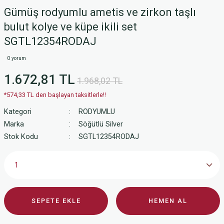
Gümüş rodyumlu ametis ve zirkon taşlı
bulut kolye ve küpe ikili set
SGTL12354RODAJ
0 yorum
1.672,81 TL
1.968,02 TL
*574,33 TL den başlayan taksitlerle!!
Kategori
RODYUMLU
Marka
Söğütlü Silver
Stok Kodu
SGTL12354RODAJ
SEPETE EKLE
HEMEN AL