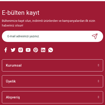
yetersiz gördüğünüz noktaları öneri formunu kullanarak tarafımıza
iletebilirsiniz.
E-bülten
kayıt
Görüş ve önerileriniz için teşekkür ederiz.
Bültenimize kayıt olun, indirimli ürünlerden ve kampanyalardan ilk sizin
Ürün resmi kalitesiz, bozuk veya görüntülenemiyor.
haberiniz olsun!
Ürün açıklamasında eksik bilgiler bulunuyor.
Ürün bilgilerinde hatalar bulunuyor.
Ürün fiyatı diğer sitelerden daha pahalı.
Bu ürüne benzer farklı alternatifler olmalı.
Kurumsal
Üyelik
Gönder
Alışveriş