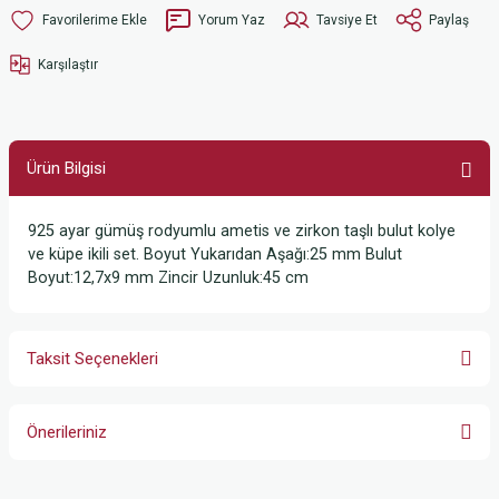
Yorum Yaz
Tavsiye Et
Paylaş
Karşılaştır
Ürün Bilgisi
925 ayar gümüş rodyumlu ametis ve zirkon taşlı bulut kolye
ve küpe ikili set. Boyut Yukarıdan Aşağı:25 mm Bulut
Boyut:12,7x9 mm Zincir Uzunluk:45 cm
Taksit Seçenekleri
Önerileriniz
Bu ürünün fiyat bilgisi, resim, ürün açıklamalarında ve diğer konularda