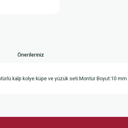
Önerileriniz
ntürlü kalp kolye küpe ve yüzük seti.Montür Boyut:10 mm
 yetersiz gördüğünüz noktaları öneri formunu kullanarak tarafımıza iletebilirsini