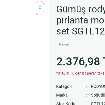
Gümüş rody
%15
pırlanta mo
set SGTL1
0 yorum
2.376,98 
*816,10 TL den başlayan taksit
Kategori
RODYU
Marka
Söğütlü
Stok Kodu
SGTL1