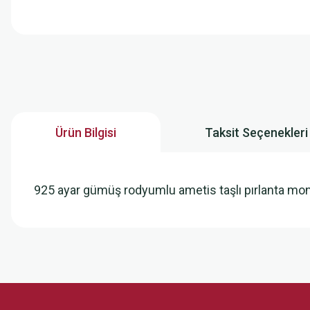
Ürün Bilgisi
Taksit Seçenekleri
925 ayar gümüş rodyumlu ametis taşlı pırlanta mo
Bu ürünün fiyat bilgisi, resim, ürün açıklamalarında ve diğer konularda
Görüş ve önerileriniz için teşekkür ederiz.