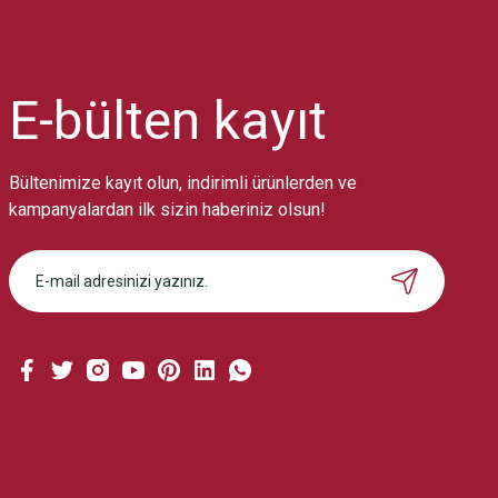
Ürün resmi kalitesiz, bozuk veya görüntülenemiyor.
Ürün açıklamasında eksik bilgiler bulunuyor.
Ürün bilgilerinde hatalar bulunuyor.
Ürün fiyatı diğer sitelerden daha pahalı.
E-bülten
kayıt
Bu ürüne benzer farklı alternatifler olmalı.
Bültenimize kayıt olun, indirimli ürünlerden ve
kampanyalardan ilk sizin haberiniz olsun!