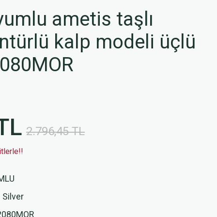
umlu ametis taşlı
ntürlü kalp modeli üçlü
2080MOR
TL
2.796,45 TL
lerle!!
MLU
 Silver
2080MOR