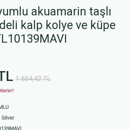
umlu akuamarin taşlı
deli kalp kolye ve küpe
SGTL10139MAVI
TL
1.654,42 TL
lerle!!
MLU
 Silver
0139MAVI