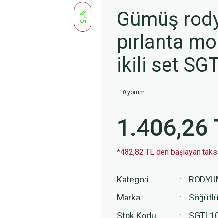
Gümüş rody
%15
pırlanta mo
ikili set 
0 yorum
1.406,26 
*482,82 TL den başlayan taksit
Kategori
RODYU
Marka
Söğütlü
Stok Kodu
SGTL1