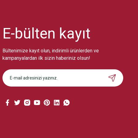
Ürün resmi kalitesiz, bozuk veya görüntülenemiyor.
Ürün açıklamasında eksik bilgiler bulunuyor.
Ürün bilgilerinde hatalar bulunuyor.
Ürün fiyatı diğer sitelerden daha pahalı.
E-bülten
kayıt
Bu ürüne benzer farklı alternatifler olmalı.
Bültenimize kayıt olun, indirimli ürünlerden ve
kampanyalardan ilk sizin haberiniz olsun!