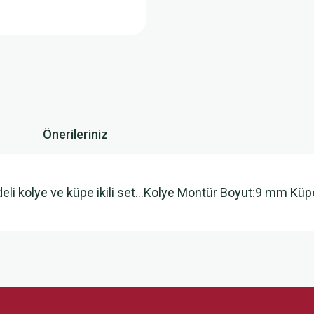
Önerileriniz
eli kolye ve küpe ikili set…Kolye Montür Boyut:9 mm Kü
 yetersiz gördüğünüz noktaları öneri formunu kullanarak tarafımıza iletebilirsini