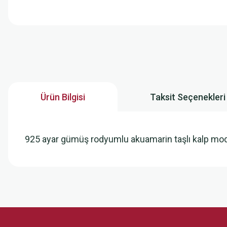
Ürün Bilgisi
Taksit Seçenekleri
925 ayar gümüş rodyumlu akuamarin taşlı kalp mod
Bu ürünün fiyat bilgisi, resim, ürün açıklamalarında ve diğer konularda
Görüş ve önerileriniz için teşekkür ederiz.