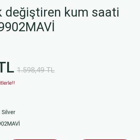
 değiştiren kum saati
L9902MAVİ
TL
1.598,49 TL
lerle!!
 Silver
902MAVİ