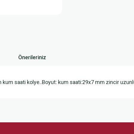
Önerileriniz
n kum saati kolye..Boyut: kum saati:29x7 mm zincir uzun
 yetersiz gördüğünüz noktaları öneri formunu kullanarak tarafımıza iletebilirsini