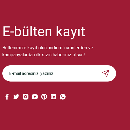
Ürün resmi kalitesiz, bozuk veya görüntülenemiyor.
Ürün açıklamasında eksik bilgiler bulunuyor.
Ürün bilgilerinde hatalar bulunuyor.
Ürün fiyatı diğer sitelerden daha pahalı.
E-bülten
kayıt
Bu ürüne benzer farklı alternatifler olmalı.
Bültenimize kayıt olun, indirimli ürünlerden ve
kampanyalardan ilk sizin haberiniz olsun!