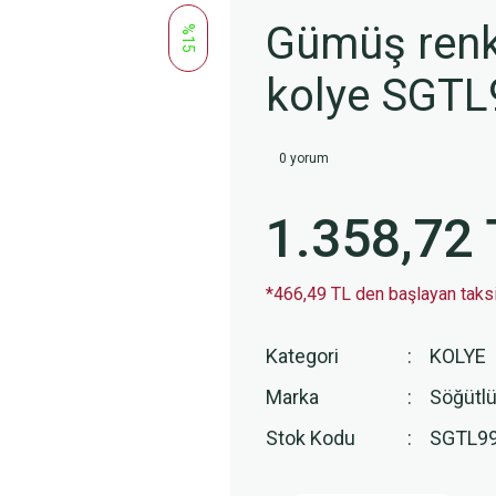
Gümüş renk
%15
kolye SGT
0 yorum
1.358,72 
*466,49 TL den başlayan taksit
Kategori
KOLYE
Marka
Söğütlü
Stok Kodu
SGTL9