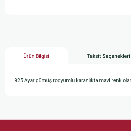
Ürün Bilgisi
Taksit Seçenekleri
925 Ayar gümüş rodyumlu karanlıkta mavi renk ola
Bu ürünün fiyat bilgisi, resim, ürün açıklamalarında ve diğer konularda
Görüş ve önerileriniz için teşekkür ederiz.