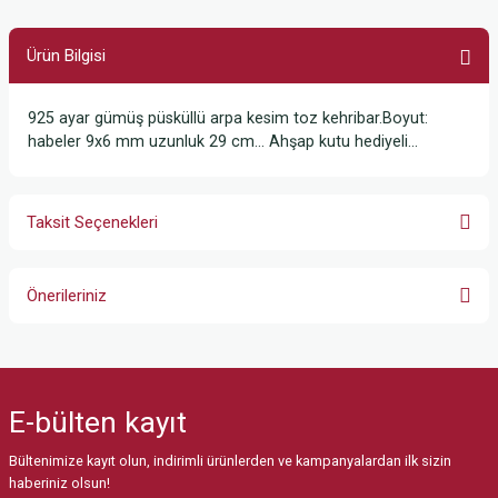
Ürün Bilgisi
925 ayar gümüş püsküllü arpa kesim toz kehribar.Boyut:
habeler 9x6 mm uzunluk 29 cm… Ahşap kutu hediyeli...
Taksit Seçenekleri
Önerileriniz
Bu ürünün fiyat bilgisi, resim, ürün açıklamalarında ve diğer konularda
yetersiz gördüğünüz noktaları öneri formunu kullanarak tarafımıza
iletebilirsiniz.
E-bülten
kayıt
Görüş ve önerileriniz için teşekkür ederiz.
Bültenimize kayıt olun, indirimli ürünlerden ve kampanyalardan ilk sizin
Ürün resmi kalitesiz, bozuk veya görüntülenemiyor.
haberiniz olsun!