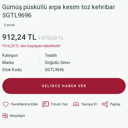
Gümüş püsküllü arpa kesim toz kehribar
SGTL9696
0 yorum
912,24 TL
1.073,23 TL
*313,20 TL den başlayan taksitlerle!!
Kategori
Tesbih
Marka
Söğütlü Silver
Stok Kodu
SGTL9696
GELİNCE HABER VER
Yorum Yaz
Tavsiye Et
Paylaş
Karşılaştır