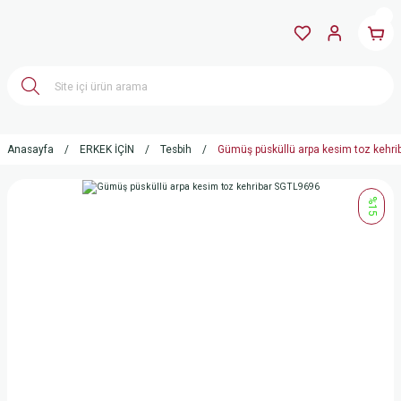
Anasayfa
ERKEK İÇİN
Tesbih
Gümüş püsküllü arpa kesim toz kehr
%15