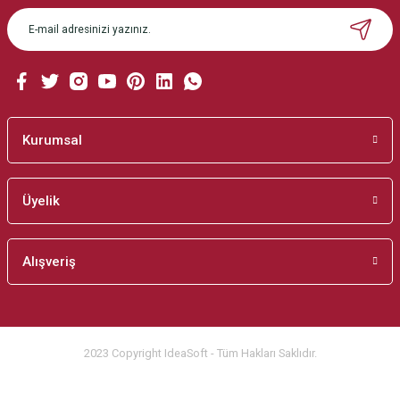
Ürün açıklamasında eksik bilgiler bulunuyor.
Ürün bilgilerinde hatalar bulunuyor.
Ürün fiyatı diğer sitelerden daha pahalı.
Bu ürüne benzer farklı alternatifler olmalı.
Kurumsal
Üyelik
Gönder
Alışveriş
2023 Copyright IdeaSoft - Tüm Hakları Saklıdır.