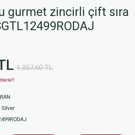
gurmet zincirli çift sıra
SGTL12499RODAJ
TL
1.357,60 TL
lerle!!
RAN
 Silver
2499RODAJ