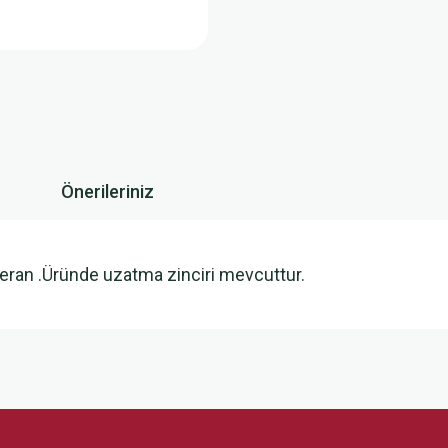
Önerileriniz
meran .Üründe uzatma zinciri mevcuttur.
 yetersiz gördüğünüz noktaları öneri formunu kullanarak tarafımıza iletebilirsini