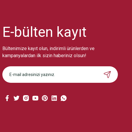
Ürün resmi kalitesiz, bozuk veya görüntülenemiyor.
Ürün açıklamasında eksik bilgiler bulunuyor.
Ürün bilgilerinde hatalar bulunuyor.
Ürün fiyatı diğer sitelerden daha pahalı.
E-bülten
kayıt
Bu ürüne benzer farklı alternatifler olmalı.
Bültenimize kayıt olun, indirimli ürünlerden ve
kampanyalardan ilk sizin haberiniz olsun!