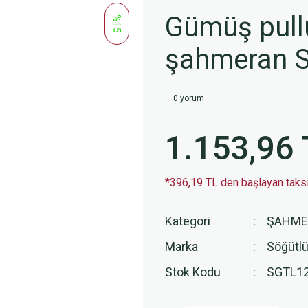
Gümüş pullu 
%15
şahmeran 
0 yorum
1.153,96 
*396,19 TL den başlayan taksit
Kategori
ŞAHME
Marka
Söğütlü
Stok Kodu
SGTL1