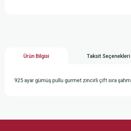
Ürün Bilgisi
Taksit Seçenekleri
925 ayar gümüş pullu gurmet zincirli çift sıra şah
Bu ürünün fiyat bilgisi, resim, ürün açıklamalarında ve diğer konularda
Görüş ve önerileriniz için teşekkür ederiz.