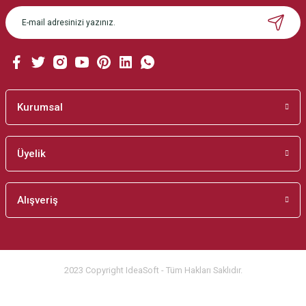
Ürün açıklamasında eksik bilgiler bulunuyor.
Ürün bilgilerinde hatalar bulunuyor.
Ürün fiyatı diğer sitelerden daha pahalı.
Bu ürüne benzer farklı alternatifler olmalı.
Kurumsal
Üyelik
Gönder
Alışveriş
2023 Copyright IdeaSoft - Tüm Hakları Saklıdır.