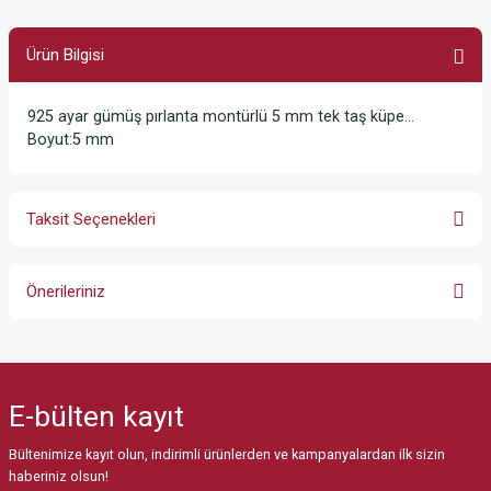
Ürün Bilgisi
925 ayar gümüş pırlanta montürlü 5 mm tek taş küpe…
Boyut:5 mm
Taksit Seçenekleri
Önerileriniz
Bu ürünün fiyat bilgisi, resim, ürün açıklamalarında ve diğer konularda
yetersiz gördüğünüz noktaları öneri formunu kullanarak tarafımıza
iletebilirsiniz.
E-bülten
kayıt
Görüş ve önerileriniz için teşekkür ederiz.
Bültenimize kayıt olun, indirimli ürünlerden ve kampanyalardan ilk sizin
Ürün resmi kalitesiz, bozuk veya görüntülenemiyor.
haberiniz olsun!