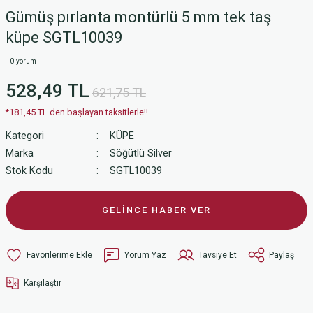
Gümüş pırlanta montürlü 5 mm tek taş
küpe SGTL10039
0 yorum
528,49 TL
621,75 TL
*181,45 TL den başlayan taksitlerle!!
Kategori
KÜPE
Marka
Söğütlü Silver
Stok Kodu
SGTL10039
GELİNCE HABER VER
Yorum Yaz
Tavsiye Et
Paylaş
Karşılaştır