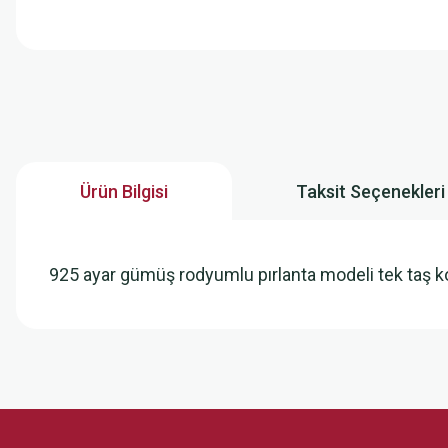
Ürün Bilgisi
Taksit Seçenekleri
925 ayar gümüş rodyumlu pırlanta modeli tek taş 
Bu ürünün fiyat bilgisi, resim, ürün açıklamalarında ve diğer konularda
Görüş ve önerileriniz için teşekkür ederiz.