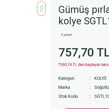
Gümüş pırla
%15
kolye SGTL
0 yorum
757,70 T
*260,14 TL den başlayan taksit
Kategori
KOLYE
Marka
Söğütlü
Stok Kodu
SGTL1