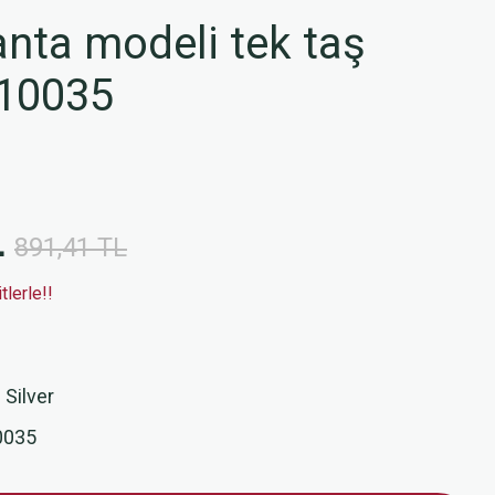
nta modeli tek taş
10035
L
891,41 TL
lerle!!
 Silver
0035