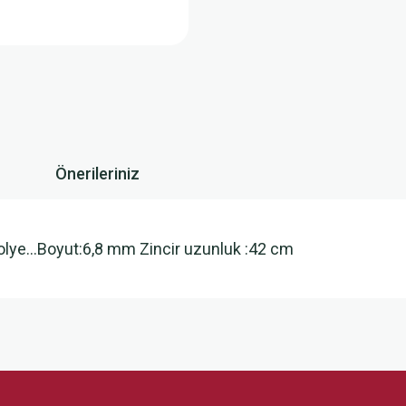
Önerileriniz
kolye…Boyut:6,8 mm Zincir uzunluk :42 cm
 yetersiz gördüğünüz noktaları öneri formunu kullanarak tarafımıza iletebilirsini