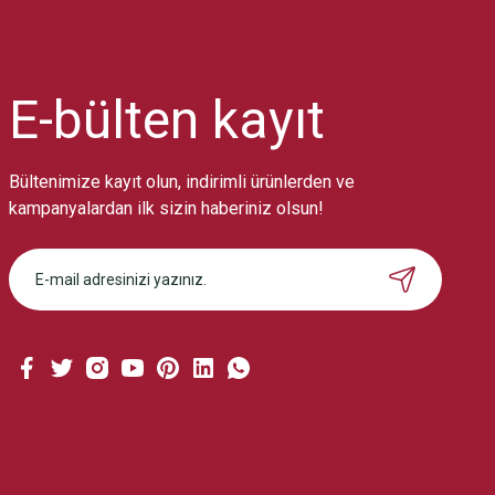
Ürün resmi kalitesiz, bozuk veya görüntülenemiyor.
Ürün açıklamasında eksik bilgiler bulunuyor.
Ürün bilgilerinde hatalar bulunuyor.
Ürün fiyatı diğer sitelerden daha pahalı.
E-bülten
kayıt
Bu ürüne benzer farklı alternatifler olmalı.
Bültenimize kayıt olun, indirimli ürünlerden ve
kampanyalardan ilk sizin haberiniz olsun!