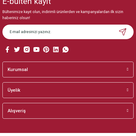
E-bülten
kayıt
Görüş ve önerileriniz için teşekkür ederiz.
Bültenimize kayıt olun, indirimli ürünlerden ve kampanyalardan ilk sizin
Ürün resmi kalitesiz, bozuk veya görüntülenemiyor.
haberiniz olsun!
Ürün açıklamasında eksik bilgiler bulunuyor.
Ürün bilgilerinde hatalar bulunuyor.
Ürün fiyatı diğer sitelerden daha pahalı.
Bu ürüne benzer farklı alternatifler olmalı.
Kurumsal
Üyelik
Gönder
Alışveriş