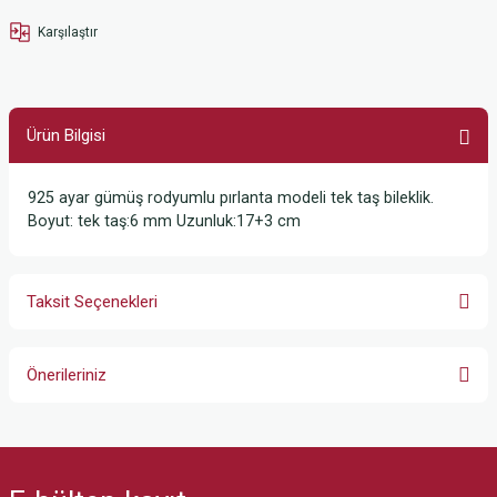
Karşılaştır
Ürün Bilgisi
925 ayar gümüş rodyumlu pırlanta modeli tek taş bileklik.
Boyut: tek taş:6 mm Uzunluk:17+3 cm
Taksit Seçenekleri
Önerileriniz
Bu ürünün fiyat bilgisi, resim, ürün açıklamalarında ve diğer konularda
yetersiz gördüğünüz noktaları öneri formunu kullanarak tarafımıza
iletebilirsiniz.