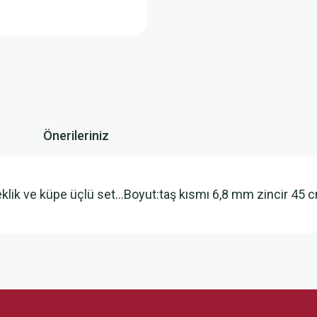
Önerileriniz
eklik ve küpe üçlü set…Boyut:taş kısmı 6,8 mm zincir 45 
 yetersiz gördüğünüz noktaları öneri formunu kullanarak tarafımıza iletebilirsini