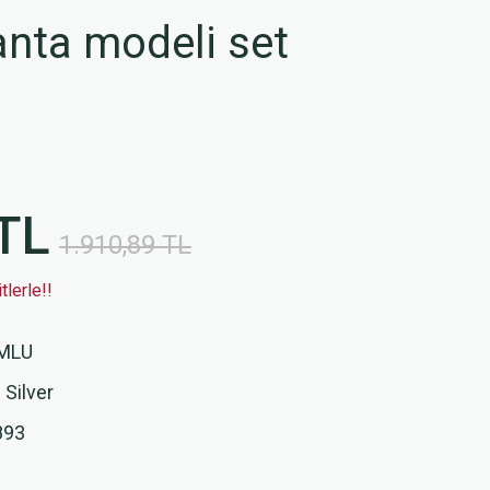
nta modeli set
TL
1.910,89 TL
lerle!!
MLU
 Silver
893