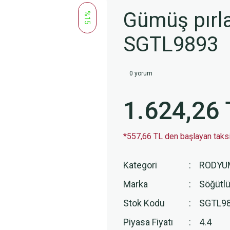
Gümüş pırla
%15
SGTL9893
0 yorum
1.624,26 
*557,66 TL den başlayan taksit
Kategori
RODYU
Marka
Söğütlü
Stok Kodu
SGTL9
Piyasa Fiyatı
4.4