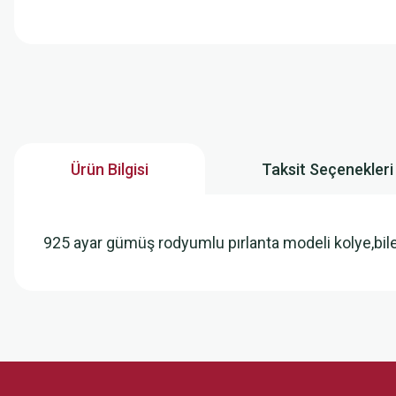
Ürün Bilgisi
Taksit Seçenekleri
925 ayar gümüş rodyumlu pırlanta modeli kolye,bil
Bu ürünün fiyat bilgisi, resim, ürün açıklamalarında ve diğer konularda
Görüş ve önerileriniz için teşekkür ederiz.