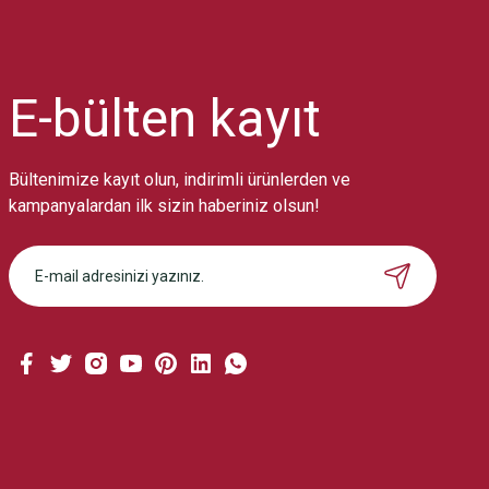
Ürün resmi kalitesiz, bozuk veya görüntülenemiyor.
Ürün açıklamasında eksik bilgiler bulunuyor.
Ürün bilgilerinde hatalar bulunuyor.
Ürün fiyatı diğer sitelerden daha pahalı.
E-bülten
kayıt
Bu ürüne benzer farklı alternatifler olmalı.
Bültenimize kayıt olun, indirimli ürünlerden ve
kampanyalardan ilk sizin haberiniz olsun!