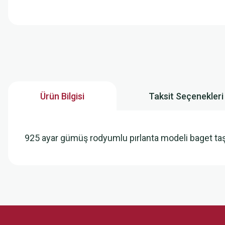
Ürün Bilgisi
Taksit Seçenekleri
925 ayar gümüş rodyumlu pırlanta modeli baget ta
Bu ürünün fiyat bilgisi, resim, ürün açıklamalarında ve diğer konularda
Görüş ve önerileriniz için teşekkür ederiz.