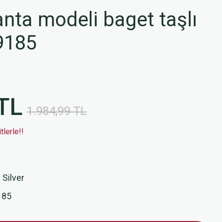
nta modeli baget taşlı
9185
TL
1.984,99 TL
lerle!!
 Silver
185