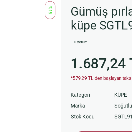
Gümüş pırla
%15
küpe SGTL
0 yorum
1.687,24 
*579,29 TL den başlayan taksit
Kategori
KÜPE
Marka
Söğütlü
Stok Kodu
SGTL9