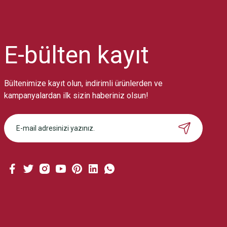
Ürün resmi kalitesiz, bozuk veya görüntülenemiyor.
Ürün açıklamasında eksik bilgiler bulunuyor.
Ürün bilgilerinde hatalar bulunuyor.
Ürün fiyatı diğer sitelerden daha pahalı.
E-bülten
kayıt
Bu ürüne benzer farklı alternatifler olmalı.
Bültenimize kayıt olun, indirimli ürünlerden ve
kampanyalardan ilk sizin haberiniz olsun!