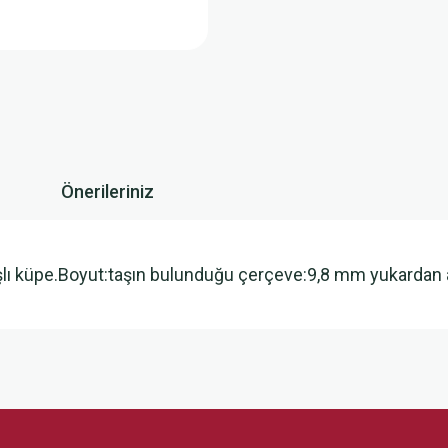
Önerileriniz
şlı küpe.Boyut:taşın bulunduğu çerçeve:9,8 mm yukardan
 yetersiz gördüğünüz noktaları öneri formunu kullanarak tarafımıza iletebilirsini