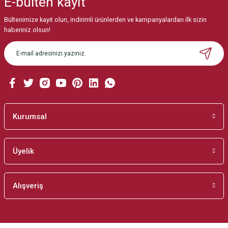
E-bülten
kayıt
Görüş ve önerileriniz için teşekkür ederiz.
Bültenimize kayıt olun, indirimli ürünlerden ve kampanyalardan ilk sizin
Ürün resmi kalitesiz, bozuk veya görüntülenemiyor.
haberiniz olsun!
Ürün açıklamasında eksik bilgiler bulunuyor.
Ürün bilgilerinde hatalar bulunuyor.
Ürün fiyatı diğer sitelerden daha pahalı.
Bu ürüne benzer farklı alternatifler olmalı.
Kurumsal
Üyelik
Gönder
Alışveriş