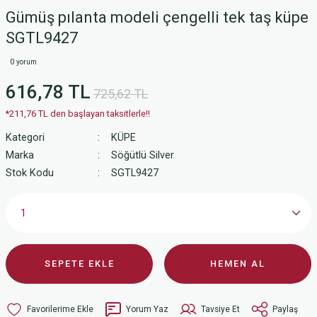
Gümüş pılanta modeli çengelli tek taş küpe
SGTL9427
0 yorum
616,78 TL
725,62 TL
*211,76 TL den başlayan taksitlerle!!
Kategori
KÜPE
Marka
Söğütlü Silver
Stok Kodu
SGTL9427
SEPETE EKLE
HEMEN AL
Yorum Yaz
Tavsiye Et
Paylaş