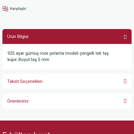
Karşılaştır
Ürün Bilgisi
925 ayar gümüş rose pırlanta modeli çengelli tek taş
küpe..Boyut:taş 5 mm
Taksit Seçenekleri
Önerileriniz
Bu ürünün fiyat bilgisi, resim, ürün açıklamalarında ve diğer konularda
yetersiz gördüğünüz noktaları öneri formunu kullanarak tarafımıza
iletebilirsiniz.