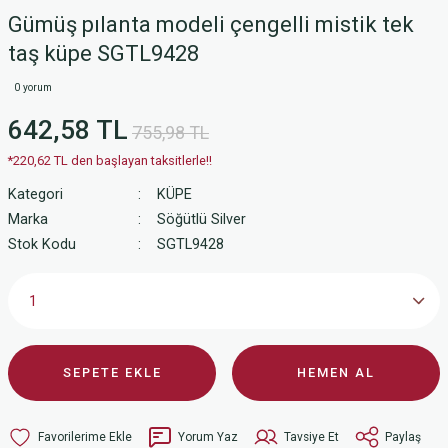
Gümüş pılanta modeli çengelli mistik tek
taş küpe SGTL9428
0 yorum
642,58 TL
755,98 TL
*220,62 TL den başlayan taksitlerle!!
Kategori
KÜPE
Marka
Söğütlü Silver
Stok Kodu
SGTL9428
SEPETE EKLE
HEMEN AL
Yorum Yaz
Tavsiye Et
Paylaş