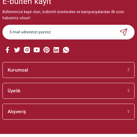
E-bülten
kayıt
Görüş ve önerileriniz için teşekkür ederiz.
Bültenimize kayıt olun, indirimli ürünlerden ve kampanyalardan ilk sizin
Ürün resmi kalitesiz, bozuk veya görüntülenemiyor.
haberiniz olsun!
Ürün açıklamasında eksik bilgiler bulunuyor.
Ürün bilgilerinde hatalar bulunuyor.
Ürün fiyatı diğer sitelerden daha pahalı.
Bu ürüne benzer farklı alternatifler olmalı.
Kurumsal
Üyelik
Gönder
Alışveriş