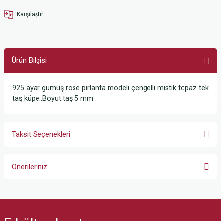
Karşılaştır
Ürün Bilgisi
925 ayar gümüş rose pırlanta modeli çengelli mistik topaz tek
taş küpe..Boyut:taş 5 mm
Taksit Seçenekleri
Önerileriniz
Bu ürünün fiyat bilgisi, resim, ürün açıklamalarında ve diğer konularda
yetersiz gördüğünüz noktaları öneri formunu kullanarak tarafımıza
iletebilirsiniz.