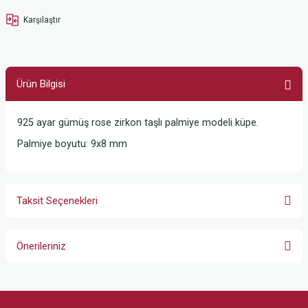
Karşılaştır
Ürün Bilgisi
925 ayar gümüş rose zirkon taşlı palmiye modeli küpe.
Palmiye boyutu: 9x8 mm
Taksit Seçenekleri
Önerileriniz
Bu ürünün fiyat bilgisi, resim, ürün açıklamalarında ve diğer konularda
yetersiz gördüğünüz noktaları öneri formunu kullanarak tarafımıza