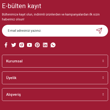
iletebilirsiniz.
E-bülten
kayıt
Görüş ve önerileriniz için teşekkür ederiz.
Bültenimize kayıt olun, indirimli ürünlerden ve kampanyalardan ilk sizin
Ürün resmi kalitesiz, bozuk veya görüntülenemiyor.
haberiniz olsun!
Ürün açıklamasında eksik bilgiler bulunuyor.
Ürün bilgilerinde hatalar bulunuyor.
Ürün fiyatı diğer sitelerden daha pahalı.
Bu ürüne benzer farklı alternatifler olmalı.
Kurumsal
Üyelik
Gönder
Alışveriş