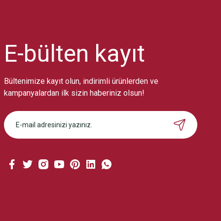
Ürün resmi kalitesiz, bozuk veya görüntülenemiyor.
Ürün açıklamasında eksik bilgiler bulunuyor.
Ürün bilgilerinde hatalar bulunuyor.
Ürün fiyatı diğer sitelerden daha pahalı.
E-bülten
kayıt
Bu ürüne benzer farklı alternatifler olmalı.
Bültenimize kayıt olun, indirimli ürünlerden ve
kampanyalardan ilk sizin haberiniz olsun!