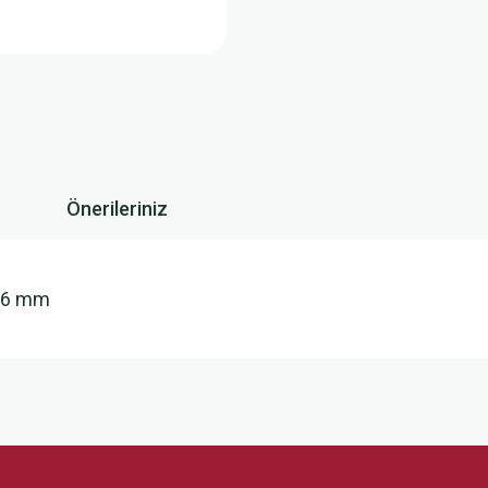
Önerileriniz
1x6 mm
 yetersiz gördüğünüz noktaları öneri formunu kullanarak tarafımıza iletebilirsini