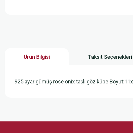
Ürün Bilgisi
Taksit Seçenekleri
925 ayar gümüş rose onix taşlı göz küpe.Boyut:1
Bu ürünün fiyat bilgisi, resim, ürün açıklamalarında ve diğer konularda
Görüş ve önerileriniz için teşekkür ederiz.