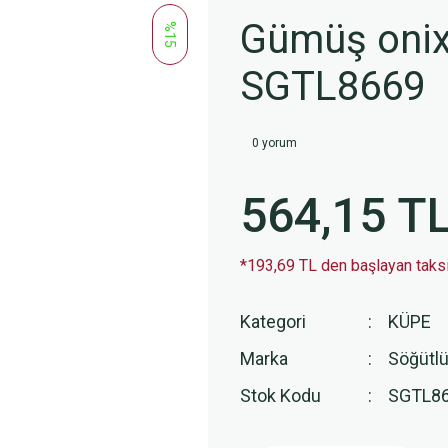
Gümüş onix 
%15
SGTL8669
0 yorum
564,15 T
*193,69 TL den başlayan taksit
Kategori
KÜPE
Marka
Söğütlü
Stok Kodu
SGTL8