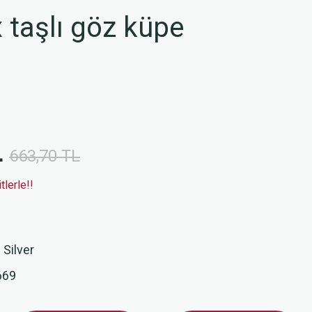
taşlı göz küpe
L
663,70 TL
lerle!!
 Silver
669