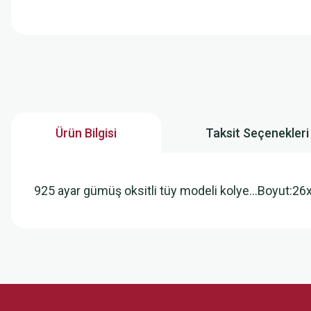
Ürün Bilgisi
Taksit Seçenekleri
925 ayar gümüş oksitli tüy modeli kolye…Boyut:2
Bu ürünün fiyat bilgisi, resim, ürün açıklamalarında ve diğer konularda
Görüş ve önerileriniz için teşekkür ederiz.