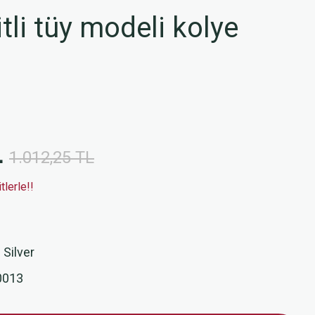
li tüy modeli kolye
L
1.012,25 TL
lerle!!
 Silver
0013