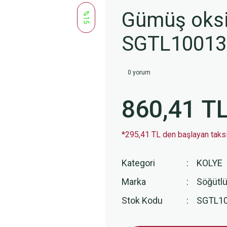
Gümüş oksit
%15
SGTL10013
0 yorum
860,41 T
*295,41 TL den başlayan taksit
Kategori
KOLYE
Marka
Söğütlü
Stok Kodu
SGTL1