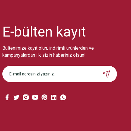
Ürün resmi kalitesiz, bozuk veya görüntülenemiyor.
Ürün açıklamasında eksik bilgiler bulunuyor.
Ürün bilgilerinde hatalar bulunuyor.
Ürün fiyatı diğer sitelerden daha pahalı.
E-bülten
kayıt
Bu ürüne benzer farklı alternatifler olmalı.
Bültenimize kayıt olun, indirimli ürünlerden ve
kampanyalardan ilk sizin haberiniz olsun!