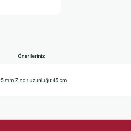
Önerileriniz
6x5 mm Zincir uzunluğu:45 cm
 yetersiz gördüğünüz noktaları öneri formunu kullanarak tarafımıza iletebilirsini