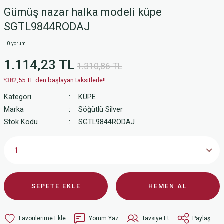
Gümüş nazar halka modeli küpe
SGTL9844RODAJ
0 yorum
1.114,23 TL
1.310,86 TL
*382,55 TL den başlayan taksitlerle!!
Kategori
KÜPE
Marka
Söğütlü Silver
Stok Kodu
SGTL9844RODAJ
SEPETE EKLE
HEMEN AL
Yorum Yaz
Tavsiye Et
Paylaş