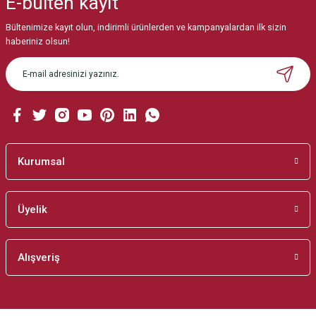
E-bülten
kayıt
Görüş ve önerileriniz için teşekkür ederiz.
Bültenimize kayıt olun, indirimli ürünlerden ve kampanyalardan ilk sizin
Ürün resmi kalitesiz, bozuk veya görüntülenemiyor.
haberiniz olsun!
Ürün açıklamasında eksik bilgiler bulunuyor.
Ürün bilgilerinde hatalar bulunuyor.
Ürün fiyatı diğer sitelerden daha pahalı.
Bu ürüne benzer farklı alternatifler olmalı.
Kurumsal
Üyelik
Gönder
Alışveriş