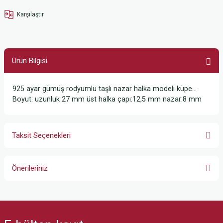
Karşılaştır
Ürün Bilgisi
925 ayar gümüş rodyumlu taşlı nazar halka modeli küpe…
Boyut: uzunluk 27 mm üst halka çapı:12,5 mm nazar:8 mm
Taksit Seçenekleri
Önerileriniz
Bu ürünün fiyat bilgisi, resim, ürün açıklamalarında ve diğer konularda
yetersiz gördüğünüz noktaları öneri formunu kullanarak tarafımıza
iletebilirsiniz.