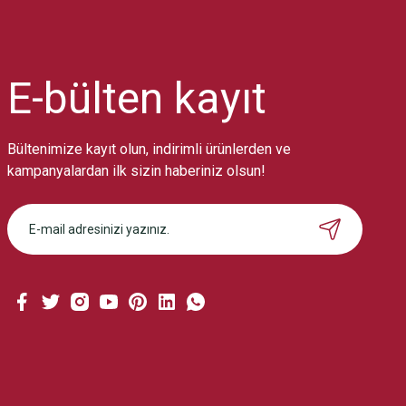
Ürün resmi kalitesiz, bozuk veya görüntülenemiyor.
Ürün açıklamasında eksik bilgiler bulunuyor.
Ürün bilgilerinde hatalar bulunuyor.
Ürün fiyatı diğer sitelerden daha pahalı.
E-bülten
kayıt
Bu ürüne benzer farklı alternatifler olmalı.
Bültenimize kayıt olun, indirimli ürünlerden ve
kampanyalardan ilk sizin haberiniz olsun!