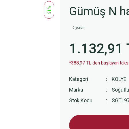
Gümüş N ha
%15
0 yorum
1.132,91 
*388,97 TL den başlayan taksit
Kategori
KOLYE
Marka
Söğütlü
Stok Kodu
SGTL9