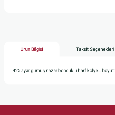
Ürün Bilgisi
Taksit Seçenekleri
925 ayar gümüş nazar boncuklu harf kolye... boyu
Bu ürünün fiyat bilgisi, resim, ürün açıklamalarında ve diğer konularda
Görüş ve önerileriniz için teşekkür ederiz.