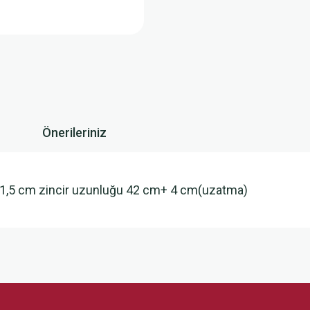
Önerileriniz
t:1,5 cm zincir uzunluğu 42 cm+ 4 cm(uzatma)
 yetersiz gördüğünüz noktaları öneri formunu kullanarak tarafımıza iletebilirsini