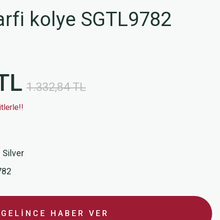
rfi kolye SGTL9782
TL
1.332,84 TL
lerle!!
 Silver
782
GELİNCE HABER VER