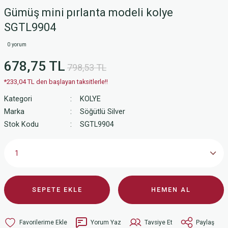
Gümüş mini pırlanta modeli kolye
SGTL9904
0 yorum
678,75 TL
798,53 TL
*233,04 TL den başlayan taksitlerle!!
Kategori
KOLYE
Marka
Söğütlü Silver
Stok Kodu
SGTL9904
SEPETE EKLE
HEMEN AL
Yorum Yaz
Tavsiye Et
Paylaş