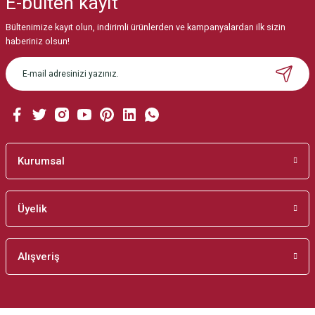
E-bülten
kayıt
Görüş ve önerileriniz için teşekkür ederiz.
Bültenimize kayıt olun, indirimli ürünlerden ve kampanyalardan ilk sizin
Ürün resmi kalitesiz, bozuk veya görüntülenemiyor.
haberiniz olsun!
Ürün açıklamasında eksik bilgiler bulunuyor.
Ürün bilgilerinde hatalar bulunuyor.
Ürün fiyatı diğer sitelerden daha pahalı.
Bu ürüne benzer farklı alternatifler olmalı.
Kurumsal
Üyelik
Gönder
Alışveriş