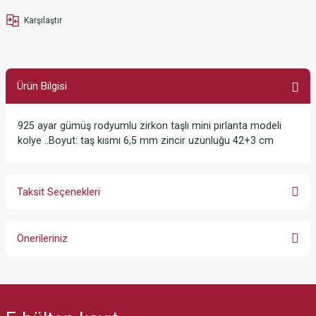
Karşılaştır
Ürün Bilgisi
925 ayar gümüş rodyumlu zirkon taşlı mini pırlanta modeli
kolye ..Boyut: taş kısmı 6,5 mm zincir uzunluğu 42+3 cm
Taksit Seçenekleri
Önerileriniz
Bu ürünün fiyat bilgisi, resim, ürün açıklamalarında ve diğer konularda
yetersiz gördüğünüz noktaları öneri formunu kullanarak tarafımıza
iletebilirsiniz.