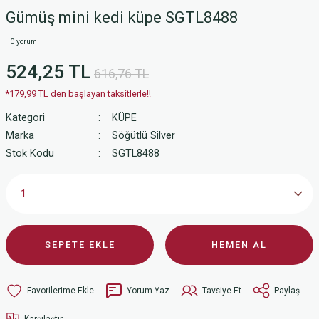
Gümüş mini kedi küpe SGTL8488
0 yorum
524,25 TL
616,76 TL
*179,99 TL den başlayan taksitlerle!!
Kategori
KÜPE
Marka
Söğütlü Silver
Stok Kodu
SGTL8488
SEPETE EKLE
HEMEN AL
Yorum Yaz
Tavsiye Et
Paylaş
Karşılaştır