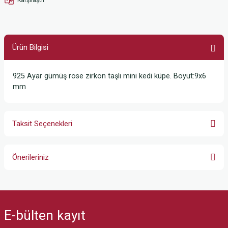
Ürün Bilgisi
925 Ayar gümüş rose zirkon taşlı mini kedi küpe. Boyut:9x6
mm
Taksit Seçenekleri
Önerileriniz
Bu ürünün fiyat bilgisi, resim, ürün açıklamalarında ve diğer konularda
yetersiz gördüğünüz noktaları öneri formunu kullanarak tarafımıza
iletebilirsiniz.
E-bülten
kayıt
Görüş ve önerileriniz için teşekkür ederiz.