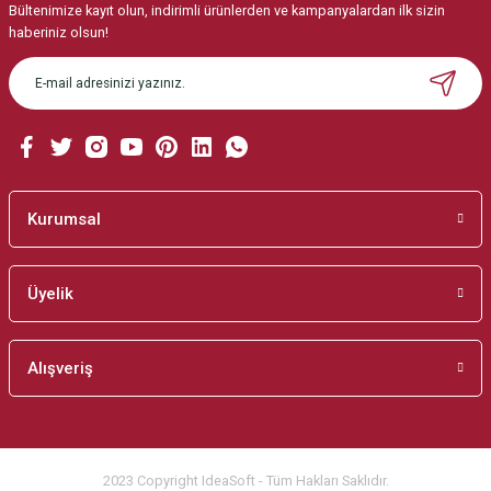
Bültenimize kayıt olun, indirimli ürünlerden ve kampanyalardan ilk sizin
Ürün resmi kalitesiz, bozuk veya görüntülenemiyor.
haberiniz olsun!
Ürün açıklamasında eksik bilgiler bulunuyor.
Ürün bilgilerinde hatalar bulunuyor.
Ürün fiyatı diğer sitelerden daha pahalı.
Bu ürüne benzer farklı alternatifler olmalı.
Kurumsal
Üyelik
Gönder
Alışveriş
2023 Copyright IdeaSoft - Tüm Hakları Saklıdır.