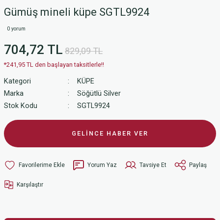
Gümüş mineli küpe SGTL9924
0 yorum
704,72 TL
829,09 TL
*241,95 TL den başlayan taksitlerle!!
Kategori
KÜPE
Marka
Söğütlü Silver
Stok Kodu
SGTL9924
GELİNCE HABER VER
Yorum Yaz
Tavsiye Et
Paylaş
Karşılaştır