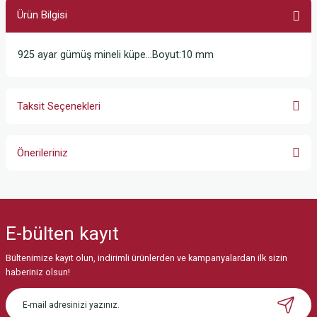
Ürün Bilgisi
925 ayar gümüş mineli küpe…Boyut:10 mm
Taksit Seçenekleri
Önerileriniz
Bu ürünün fiyat bilgisi, resim, ürün açıklamalarında ve diğer konularda
yetersiz gördüğünüz noktaları öneri formunu kullanarak tarafımıza
iletebilirsiniz.
E-bülten
kayıt
Görüş ve önerileriniz için teşekkür ederiz.
Bültenimize kayıt olun, indirimli ürünlerden ve kampanyalardan ilk sizin
Ürün resmi kalitesiz, bozuk veya görüntülenemiyor.
haberiniz olsun!
Ürün açıklamasında eksik bilgiler bulunuyor.
Ürün bilgilerinde hatalar bulunuyor.