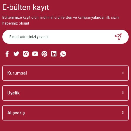
iletebilirsiniz.
E-bülten
kayıt
Görüş ve önerileriniz için teşekkür ederiz.
Bültenimize kayıt olun, indirimli ürünlerden ve kampanyalardan ilk sizin
Ürün resmi kalitesiz, bozuk veya görüntülenemiyor.
haberiniz olsun!
Ürün açıklamasında eksik bilgiler bulunuyor.
Ürün bilgilerinde hatalar bulunuyor.
Ürün fiyatı diğer sitelerden daha pahalı.
Bu ürüne benzer farklı alternatifler olmalı.
Kurumsal
Üyelik
Gönder
Alışveriş