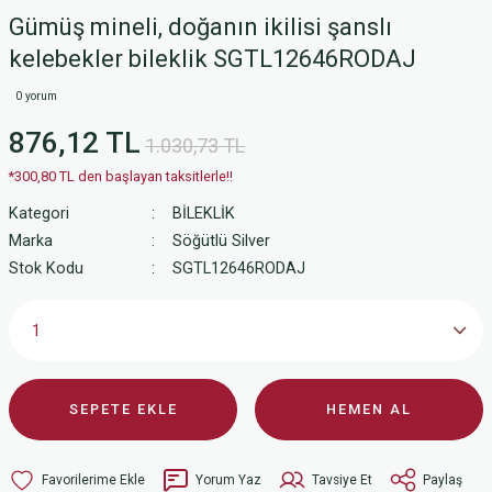
Gümüş mineli, doğanın ikilisi şanslı
kelebekler bileklik SGTL12646RODAJ
0 yorum
876,12 TL
1.030,73 TL
*300,80 TL den başlayan taksitlerle!!
Kategori
BİLEKLİK
Marka
Söğütlü Silver
Stok Kodu
SGTL12646RODAJ
SEPETE EKLE
HEMEN AL
Yorum Yaz
Tavsiye Et
Paylaş