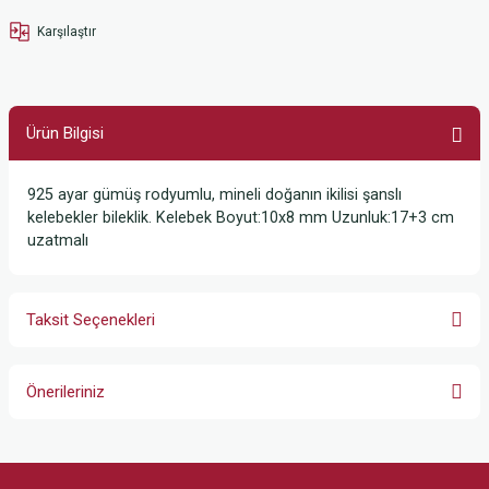
Karşılaştır
Ürün Bilgisi
925 ayar gümüş rodyumlu, mineli doğanın ikilisi şanslı
kelebekler bileklik. Kelebek Boyut:10x8 mm Uzunluk:17+3 cm
uzatmalı
Taksit Seçenekleri
Önerileriniz
Bu ürünün fiyat bilgisi, resim, ürün açıklamalarında ve diğer konularda
yetersiz gördüğünüz noktaları öneri formunu kullanarak tarafımıza