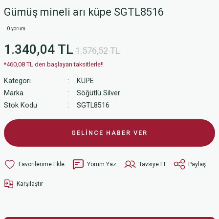
Gümüş mineli arı küpe SGTL8516
0 yorum
1.340,04 TL
1.576,52 TL
*460,08 TL den başlayan taksitlerle!!
Kategori
KÜPE
Marka
Söğütlü Silver
Stok Kodu
SGTL8516
GELİNCE HABER VER
Yorum Yaz
Tavsiye Et
Paylaş
Karşılaştır