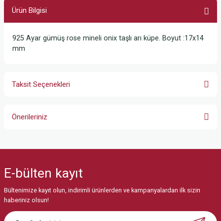
Ürün Bilgisi
925 Ayar gümüş rose mineli onix taşlı arı küpe. Boyut :17x14
mm
Taksit Seçenekleri
Önerileriniz
Bu ürünün fiyat bilgisi, resim, ürün açıklamalarında ve diğer konularda
yetersiz gördüğünüz noktaları öneri formunu kullanarak tarafımıza
iletebilirsiniz.
E-bülten
kayıt
Görüş ve önerileriniz için teşekkür ederiz.
Bültenimize kayıt olun, indirimli ürünlerden ve kampanyalardan ilk sizin
Ürün resmi kalitesiz, bozuk veya görüntülenemiyor.
haberiniz olsun!
Ürün açıklamasında eksik bilgiler bulunuyor.