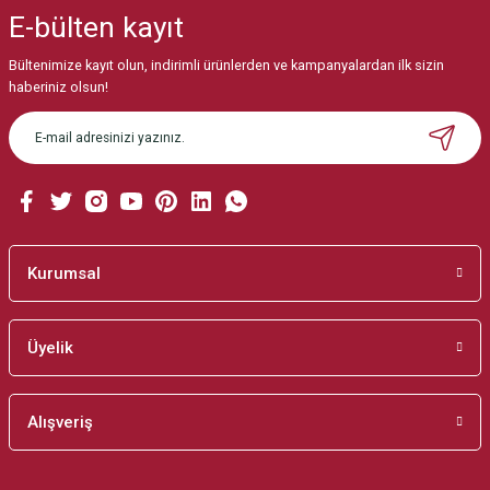
iletebilirsiniz.
E-bülten
kayıt
Görüş ve önerileriniz için teşekkür ederiz.
Bültenimize kayıt olun, indirimli ürünlerden ve kampanyalardan ilk sizin
Ürün resmi kalitesiz, bozuk veya görüntülenemiyor.
haberiniz olsun!
Ürün açıklamasında eksik bilgiler bulunuyor.
Ürün bilgilerinde hatalar bulunuyor.
Ürün fiyatı diğer sitelerden daha pahalı.
Bu ürüne benzer farklı alternatifler olmalı.
Kurumsal
Üyelik
Gönder
Alışveriş