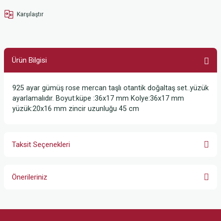
Karşılaştır
Ürün Bilgisi
925 ayar gümüş rose mercan taşlı otantik doğaltaş set..yüzük
ayarlamalıdır. Boyut:küpe :36x17 mm Kolye:36x17 mm
yüzük:20x16 mm zincir uzunluğu 45 cm
Taksit Seçenekleri
Önerileriniz
Bu ürünün fiyat bilgisi, resim, ürün açıklamalarında ve diğer konularda
yetersiz gördüğünüz noktaları öneri formunu kullanarak tarafımıza