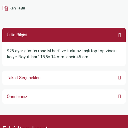
Karşılaştır
Ürün Bilgisi
925 ayar gümüş rose M harfi ve turkuaz taşlı top top zincirli
kolye..Boyut: harf 18,5x 14 mm zincir 45 cm
Taksit Seçenekleri
Önerileriniz
Bu ürünün fiyat bilgisi, resim, ürün açıklamalarında ve diğer konularda
yetersiz gördüğünüz noktaları öneri formunu kullanarak tarafımıza
iletebilirsiniz.