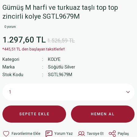
Gümüş M harfi ve turkuaz taşlı top top
zincirli kolye SGTL9679M
0 yorum
1.297,60 TL
1.526,59 TL
*445,51 TL den başlayan taksitlerle!!
Kategori
KOLYE
Marka
Söğütlü Silver
Stok Kodu
SGTL9679M
SEPETE EKLE
HEMEN AL
Yorum Yaz
Tavsiye Et
Paylaş