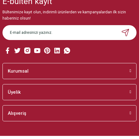
E-bülten
kayıt
Görüş ve önerileriniz için teşekkür ederiz.
Bültenimize kayıt olun, indirimli ürünlerden ve kampanyalardan ilk sizin
Ürün resmi kalitesiz, bozuk veya görüntülenemiyor.
haberiniz olsun!
Ürün açıklamasında eksik bilgiler bulunuyor.
Ürün bilgilerinde hatalar bulunuyor.
Ürün fiyatı diğer sitelerden daha pahalı.
Bu ürüne benzer farklı alternatifler olmalı.
Kurumsal
Üyelik
Gönder
Alışveriş