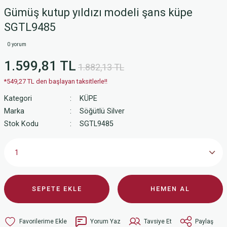
Gümüş kutup yıldızı modeli şans küpe
SGTL9485
0 yorum
1.599,81 TL
1.882,13 TL
*549,27 TL den başlayan taksitlerle!!
Kategori
KÜPE
Marka
Söğütlü Silver
Stok Kodu
SGTL9485
SEPETE EKLE
HEMEN AL
Yorum Yaz
Tavsiye Et
Paylaş