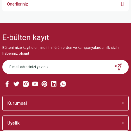
Önerileriniz
Bu ürünün fiyat bilgisi, resim, ürün açıklamalarında ve diğer konularda
yetersiz gördüğünüz noktaları öneri formunu kullanarak tarafımıza
iletebilirsiniz.
E-bülten
kayıt
Görüş ve önerileriniz için teşekkür ederiz.
Bültenimize kayıt olun, indirimli ürünlerden ve kampanyalardan ilk sizin
Ürün resmi kalitesiz, bozuk veya görüntülenemiyor.
haberiniz olsun!
Ürün açıklamasında eksik bilgiler bulunuyor.
Ürün bilgilerinde hatalar bulunuyor.
Ürün fiyatı diğer sitelerden daha pahalı.
Bu ürüne benzer farklı alternatifler olmalı.
Kurumsal
Üyelik
Gönder