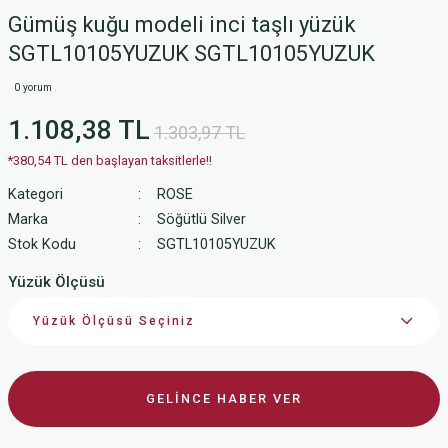
Gümüş kuğu modeli inci taşlı yüzük
SGTL10105YUZUK SGTL10105YUZUK
0 yorum
1.108,38 TL
1.303,97 TL
*380,54 TL den başlayan taksitlerle!!
Kategori
ROSE
Marka
Söğütlü Silver
Stok Kodu
SGTL10105YUZUK
Yüzük Ölçüsü
GELİNCE HABER VER