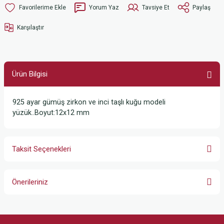
Yorum Yaz
Tavsiye Et
Paylaş
Karşılaştır
Ürün Bilgisi
925 ayar gümüş zirkon ve inci taşlı kuğu modeli
yüzük..Boyut:12x12 mm
Taksit Seçenekleri
Önerileriniz
Bu ürünün fiyat bilgisi, resim, ürün açıklamalarında ve diğer konularda
yetersiz gördüğünüz noktaları öneri formunu kullanarak tarafımıza