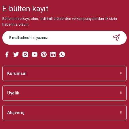
iletebilirsiniz.
E-bülten
kayıt
Görüş ve önerileriniz için teşekkür ederiz.
Bültenimize kayıt olun, indirimli ürünlerden ve kampanyalardan ilk sizin
Ürün resmi kalitesiz, bozuk veya görüntülenemiyor.
haberiniz olsun!
Ürün açıklamasında eksik bilgiler bulunuyor.
Ürün bilgilerinde hatalar bulunuyor.
Ürün fiyatı diğer sitelerden daha pahalı.
Bu ürüne benzer farklı alternatifler olmalı.
Kurumsal
Üyelik
Gönder
Alışveriş