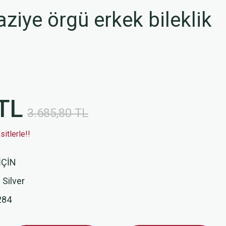
iye örgü erkek bileklik
TL
3.685,80 TL
itlerle!!
İÇİN
 Silver
284