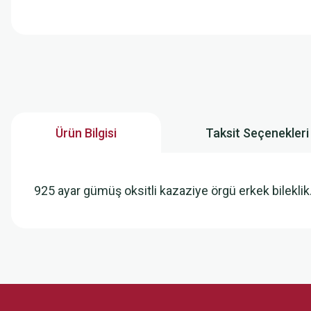
Ürün Bilgisi
Taksit Seçenekleri
925 ayar gümüş oksitli kazaziye örgü erkek bileklik
Bu ürünün fiyat bilgisi, resim, ürün açıklamalarında ve diğer konularda
Görüş ve önerileriniz için teşekkür ederiz.