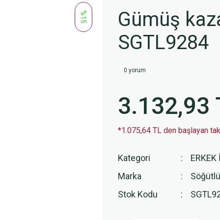
Gümüş kazaz
%15
SGTL9284
0 yorum
3.132,93 
*1.075,64 TL den başlayan taks
Kategori
ERKEK 
Marka
Söğütlü
Stok Kodu
SGTL9