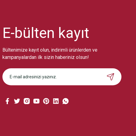
Ürün resmi kalitesiz, bozuk veya görüntülenemiyor.
Ürün açıklamasında eksik bilgiler bulunuyor.
Ürün bilgilerinde hatalar bulunuyor.
Ürün fiyatı diğer sitelerden daha pahalı.
E-bülten
kayıt
Bu ürüne benzer farklı alternatifler olmalı.
Bültenimize kayıt olun, indirimli ürünlerden ve
kampanyalardan ilk sizin haberiniz olsun!