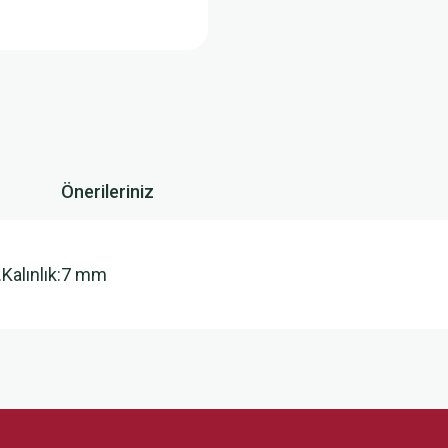
Önerileriniz
.Kalınlık:7 mm
 yetersiz gördüğünüz noktaları öneri formunu kullanarak tarafımıza iletebilirsini