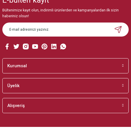
Bültenimize kayıt olun, indirimli ürünlerden ve kampanyalardan ilk sizin
Ürün resmi kalitesiz, bozuk veya görüntülenemiyor.
haberiniz olsun!
Ürün açıklamasında eksik bilgiler bulunuyor.
Ürün bilgilerinde hatalar bulunuyor.
Ürün fiyatı diğer sitelerden daha pahalı.
Bu ürüne benzer farklı alternatifler olmalı.
Kurumsal
Üyelik
Gönder
Alışveriş