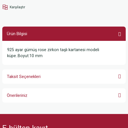
Karşılaştır
Ürün Bilgisi
925 ayar gümüş rose zirkon taşlı kartanesi modeli
küpe..Boyut:10 mm
Taksit Seçenekleri
Önerileriniz
Bu ürünün fiyat bilgisi, resim, ürün açıklamalarında ve diğer konularda
yetersiz gördüğünüz noktaları öneri formunu kullanarak tarafımıza
iletebilirsiniz.
E-bülten
kayıt
Görüş ve önerileriniz için teşekkür ederiz.