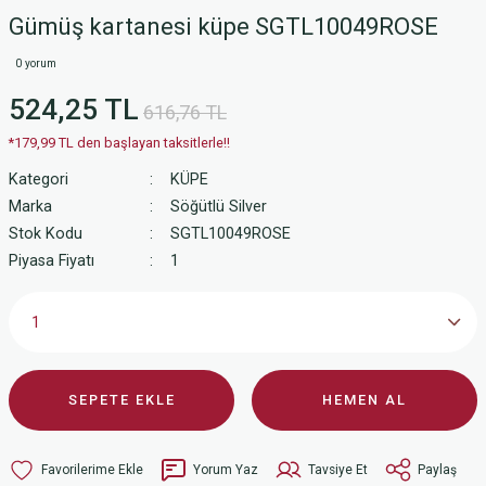
Gümüş kartanesi küpe SGTL10049ROSE
0 yorum
524,25 TL
616,76 TL
*179,99 TL den başlayan taksitlerle!!
Kategori
KÜPE
Marka
Söğütlü Silver
Stok Kodu
SGTL10049ROSE
Piyasa Fiyatı
1
SEPETE EKLE
HEMEN AL
Yorum Yaz
Tavsiye Et
Paylaş